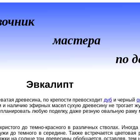
вочник
мастера
по д
Эвкалипт
еватая древесина, по крепости превосходит
дуб
и черный
о
и и наличию эфирных масел сухую древесину не трогает жу
 планировать любую поделку, даже резную овальную раму 
христого до темно-красного в различных стволах. Иногда
ужи до темного в середине. Также встречается цветовая 
ржки на солнце тон древесины обобщается, оставляя, тем 