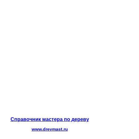
Справочник мастера по дереву
www.drevmast.ru