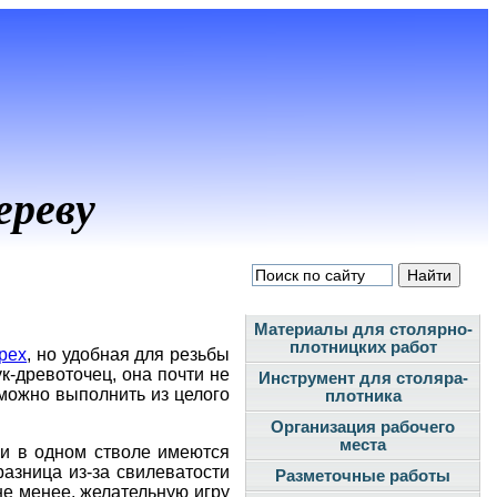
ереву
Материалы для столярно-
плотницких работ
рех
, но удобная для резьбы
к-древоточец, она почти не
Инструмент для столяра-
можно выполнить из целого
плотника
Организация рабочего
места
 и в одном стволе имеются
разница из-за свилеватости
Разметочные работы
не менее, желательную игру