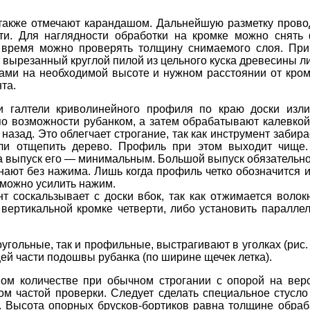
у также отмечают карандашом. Дальнейшую разметку пров
сти. Для наглядности обработки на кромке можно снять
е время можно проверять толщину снимаемого слоя. При
вырезанный круглой пилой из цельного куска древесины ли
ами на необходимой высоте и нужном расстоянии от кромо
та.
и галтели криволинейного профиля по краю доски изл
по возможности рубанком, а затем обрабатывают калевко
м назад. Это облегчает строгание, так как инструмент забир
 или отщепить дерево. Профиль при этом выходит чище
а выпуск его — минимальным. Большой выпуск обязательно 
ают без нажима. Лишь когда профиль четко обозначится и
 можно усилить нажим.
т соскальзывает с доски вбок, так как отжимается волок
вертикальной кромке четверти, либо установить параллел
угольные, так и профильные, выстрагивают в уголках (рис.
ей части подошвы рубанка (по ширине щечек летка).
ом количестве при обычном строгании с опорой на верс
ом частой проверки. Следует сделать специальное стусло
а. Высота опорных брусков-бортиков равна толщине обраб