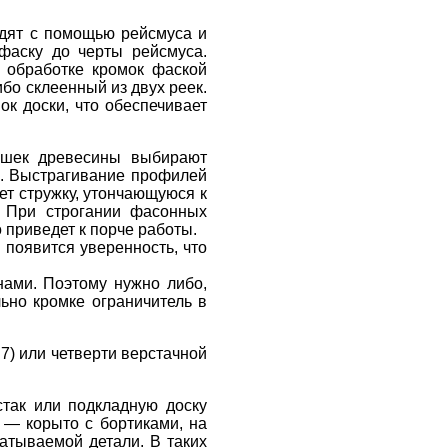
одят с помощью рейсмуса и
 фаску до черты рейсмуса.
 обработке кромок фаской
бо склеенный из двух реек.
к доски, что обеспечивает
ишек древесины выбирают
й. Выстрагивание профилей
ает стружку, утончающуюся к
. При строгании фасонных
приведет к порче работы.
 появится уверенность, что
нами. Поэтому нужно либо,
ьно кромке ограничитель в
 7) или четверти верстачной
так или подкладную доску
 — корыто с бортиками, на
атываемой детали. В таких