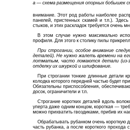
а — схема размещения опорных бобышек с
внимание. Этот род работы наиболее распр
панелей, пристенных скамей и т.п.). Зде
стыков, и этих раскладок требуется очень мн
В этом случае нужно максимально испол
профиля. Для этого к столику пилы прикреп
При строгании, особое внимание след
деталей). Не нужно жалеть времени на е
лотматым, часто ломаются детали (из-з
отделку их
шкуркой и шлифование.
При строгании тонкие длинные детали к
колодка которого передней частью будет при
Обязательны приспособления, обеспечивающ
досок, ограничители и т.п.
Строгание коротких деталей вдоль волок
уперта даже одним концом, короткая — требу
можно прихватить гвоздиками, прибив их нас
Обрабатывать рубанком очень короткую до
часть рубанка, а после короткого прохода