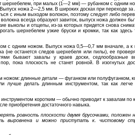
ют шерхебелем, при малых (1—2 мм) — рубанком с одним н
. Выпуск ножа 2—2,5 мм. В широких досках при переходе за
ься с иным выходом волокон, поэтому следует либо переве
х волокна всегда образуют завиток, выпуск ножа должен б
окие выколы и отщепы, из-за которых придется снова сним
рогать шерхебелем узкие бруски и кромки, так как здесь
ом с одним ножом. Выпуск ножа 0,5—0,7 мм вначале, а к 
на (не останется следов шерхебеля или пилы), ее провер
тями бывают завалы у краев доски, седлообразные вы
пор, пока плоскость не станет ровной. В изогнутых до
м ножом: длинные детали — фуганком или полуфуганком, к
али лучше делать длинным инструментом, так как легче
 инструментом коротким — обычно приводит к завалам по к
сле приобретения достаточного навыка.
оверять
ровность плоскости двумя брусочками, положен
ть выровнена и можно приступать к. чистовому ст