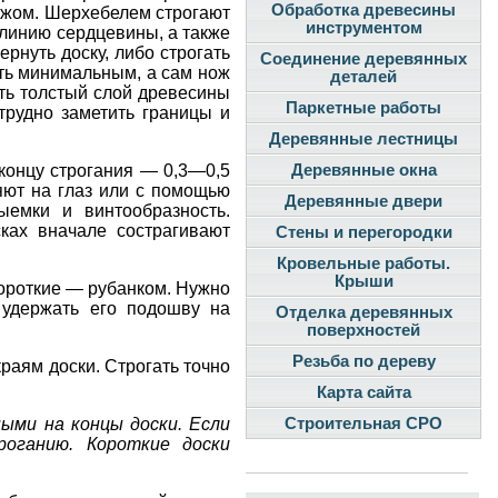
Обработка древесины
ожом. Шерхебелем строгают
инструментом
 линию сердцевины, а также
рнуть доску, либо строгать
Соединение деревянных
ыть минимальным, а сам нож
деталей
ать толстый слой древесины
Паркетные работы
 трудно заметить границы и
Деревянные лестницы
концу строгания — 0,3—0,5
Деревянные окна
яют на глаз или с помощью
Деревянные двери
емки и винтообразность.
сках вначале сострагивают
Стены и перегородки
Кровельные работы.
Крыши
ороткие — рубанком. Нужно
 удержать его подошву на
Отделка деревянных
поверхностей
Резьба по дереву
раям доски. Строгать точно
Карта сайта
ными на концы доски. Если
Строительная СРО
роганию. Короткие доски