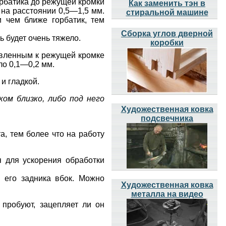
орбатика до режущей кромки
Как заменить тэн в
 на расстоянии 0,5—1,5 мм.
стиральной машине
 чем ближе горбатик, тем
Сборка углов дверной
ь будет очень тяжело.
коробки
авленным к режущей кромке
ло 0,1—0,2 мм.
и гладкой.
шком
близко, либо под него
Художественная ковка
подсвечника
а, тем более что на работу
я для ускорения обработки
 его задника вбок. Можно
Художественная ковка
металла на видео
 пробуют, зацепляет ли он