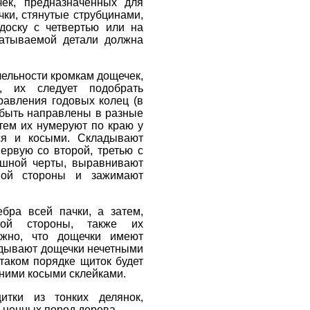
ек, предназначенных для
чки, стянутые струбцинами,
доску с четвертью или на
батываемой детали должна
лельности кромкам дощечек,
, их следует подобрать
равления годовых колец (в
 быть направлены в разные
тем их нумеруют по краю у
ся и косыми. Складывают
ервую со второй, третью с
дашной черты, выравнивают
ной стороны и зажимают
бра всей пачки, а затем,
ной стороны, также их
жно, что дощечки имеют
адывают дощечки нечетными
таком порядке щиток будет
ними косыми склейками.
итки из тонких делянок,
 ценных пород дерева.