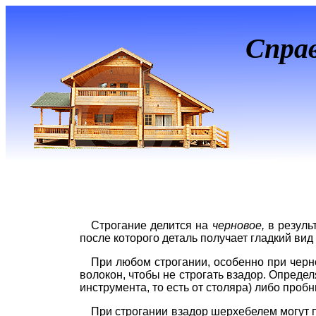
Спра
Строгание делится на
черновое,
в резуль
после которого деталь получает гладкий ви
При любом строгании, особенно при черн
волокон, чтобы не строгать взадор. Опред
инструмента, то есть от столяра) либо проб
При строгании взадор шерхебелем могут п