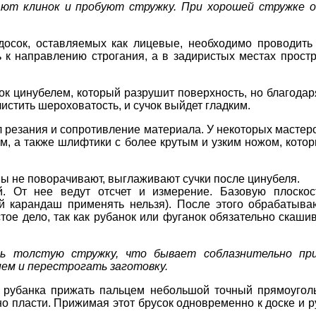
мают клинок и пробуют стружку. При хорошей стружке
досок, оставляемых как лицевые, необходимо проводить
 к направлению строгания, а в задиристых местах простр
ок цинубелем, который разрушит поверхность, но благодар
истить шероховатость, и сучок выйдет гладким.
 резания и сопротивление материала. У некоторых мастеро
м, а также шлифтики с более крутым и узким ножом, котор
ины не поворачивают, выглаживают сучки после цинубеля.
й. От нее ведут отсчет и измерение. Базовую плоско
й карандаш применять нельзя). После этого обрабатыва
тое дело, так как рубанок или фуганок обязательно скаши
ать толстую
стружку, что бывает соблазнительно пр
ем и перестрогать заготовку.
 рубанка прижать пальцем небольшой точный прямоуголь
о пласти. Прижимая этот брусок одновременно к доске и р