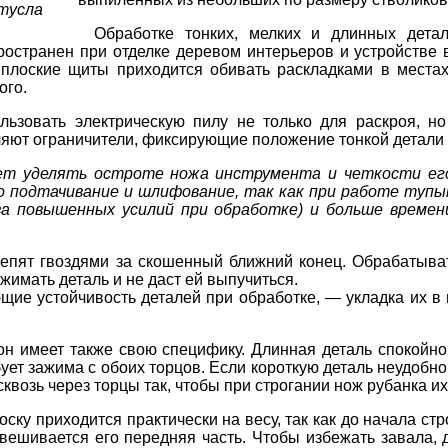
тусла
Обработке тонких, мелких и длинных дета
остранен при отделке деревом интерьеров и устройстве в
сь плоские щиты приходится обивать раскладками в места
ого.
ьзовать электрическую пилу не только для раскроя, н
ляют ограничители, фиксирующие положение тонкой детали 
ует уделять остроте ножа инструмента и четкости ег
го подтачивание и шлифование, так как при работе туп
а повышенных усилий при обработке) и больше времен
репят гвоздями за скошенный ближний конец. Обрабатыва
жимать деталь и не даст ей выпучиться.
ие устойчивость деталей при обработке, — укладка их в 
он имеет также свою специфику. Длинная деталь спокойно
ет зажима с обоих торцов. Если короткую деталь неудобно 
квозь через торцы так, чтобы при строгании нож рубанка их
ску приходится практически на весу, так как до начала ст
 свешивается его передняя часть. Чтобы избежать завала