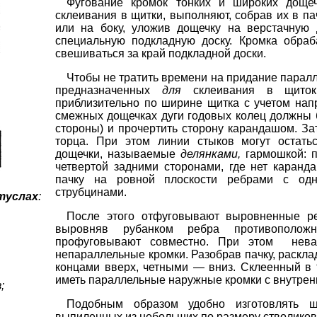
Фугование кромок тонких и широких дощеч
склеивания в щитки, выполняют, собрав их в па
или на боку, уложив дощечку на верстачную 
специальную подкладную доску. Кромка обра
свешиваться за край подкладной доски.
Чтобы не тратить времени на придание парал
предназначенных
для
склеивания в щиток
приблизительно по ширине щитка с учетом нап
смежных дощечках дуги годовых колец должны
стороны) и прочертить сторону карандашом. За
торца. При этом линии стыков могут остать
дощечки, называемые
делянками,
гармошкой: п
четвертой задними сторонами, где нет каран
пачку на ровной плоскости ребрами с од
струбцинами.
туслах
:
После этого отфуговывают выровненные ре
выровняв рубанком ребра противополож
профуговывают совместно. При этом нева
непараллельные кромки. Разобрав пачку, раскл
концами вверх, четными — вниз. Склеенный в 
иметь параллельные наружные кромки с внутрен
;
Подобным образом удобно изготовлять щ
выпиленных из небольших по размеру стволиков