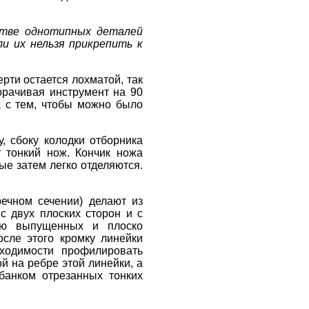
ст
ве однотипных деталей
и их нельзя прикрепить к
рти остается лохматой, так
орачивая инструмент на 90
ра с тем, чтобы можно было
, сбоку колодки отборника
 тонкий нож. Кончик ножа
ые затем легко отделяются.
ечном сечении) делают из
с двух плоских сторон и с
ью выпущенных и плоско
осле этого кромку линейки
ходимости профилировать
й на ребре этой линейки, а
банком отрезанных тонких