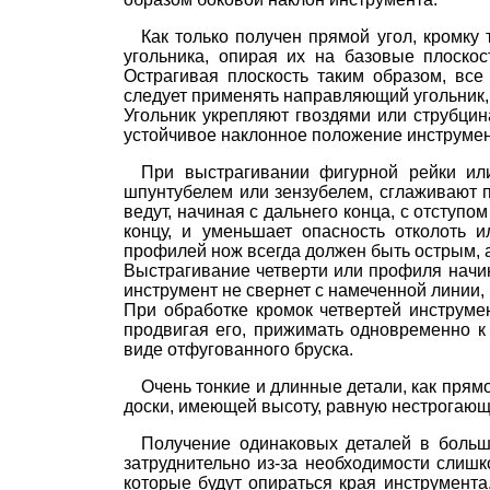
Как только получен прямой угол, кромк
угольника, опирая их на базовые плоско
Острагивая плоскость таким образом, вс
следует применять направляющий угольник, 
Угольник укрепляют гвоздями или струбцин
устойчивое наклонное положение инструмен
При выстрагивании фигурной рейки ил
шпунтубелем или зензубелем, сглаживают 
ведут, начиная с дальнего конца, с отступо
концу, и уменьшает опасность отколоть
профилей нож всегда должен быть острым, 
Выстрагивание четверти или профиля начин
инструмент не свернет с намеченной линии,
При обработке кромок четвертей инструмен
продвигая его, прижимать одновременно к 
виде отфугованного бруска.
Очень тонкие и длинные детали, как прямо
доски, имеющей высоту, равную нестрогающ
Получение одинаковых деталей в больш
затруднительно из-за необходимости слишк
которые будут опираться края инструмент