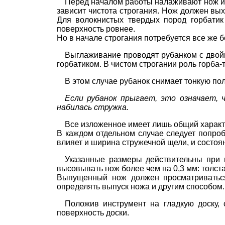
Перед началом работы налаживают нож и г
зависит чистота строгания. Нож должен вых
Для волокнистых твердых пород горбати
поверхность ровнее.
Но в начале строгания потребуется все же б
Выглаживание проводят рубанком с двой
горбатиком. В чистом строгании роль горба-
В этом случае рубанок снимает тонкую пол
Если рубанок прыгает, это означает,
набилась стружка.
Все изложенное имеет лишь общий характ
В каждом отдельном случае следует попроб
влияет и ширина стружечной щели, и состо
Указанные размеры действительны при и
высовывать нож более чем на 0,3 мм: толст
Выпущенный нож должен просматриваться
определять выпуск ножа и другим способом.
Положив инструмент на гладкую доску, 
поверхность доски.