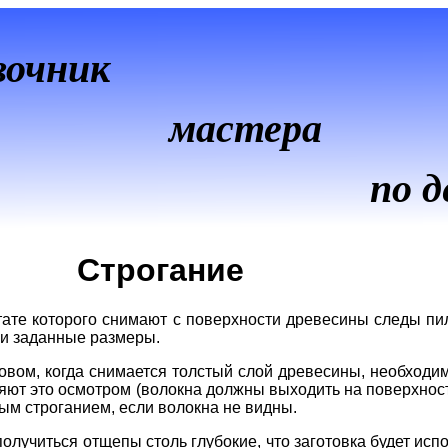
вочник
мастера
по д
Строгание
тате которого снимают с поверхности древесины следы пи
д и заданные размеры.
овом, когда снимается толстый слой древесины, необходи
еляют это осмотром (волокна должны выходить на поверхно
ным строганием, если волокна не видны.
олучиться отщепы столь глубокие, что заготовка будет исп