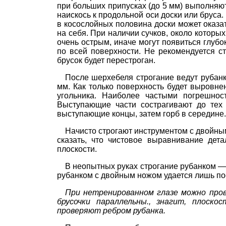
при больших припусках (до 5 мм) выполня
наискось к продольной оси доски или бруса
в косослойных половина доски может оказат
на себя. При наличии сучков, около которы
очень острым, иначе могут появиться глуб
по всей поверхности. Не рекомендуется ст
брусок будет перестроган.
После шерхебеля строгание ведут рубанк
мм. Как только поверхность будет выровне
угольника. Наиболее частыми погрешнос
Выступающие части сострагивают до тех 
выступающие концы, затем горб в середине.
Начисто строгают инструментом с двойны
сказать, что чистовое выравнивание дет
плоскости.
В неопытных руках строгание рубанком —
рубанком с двойным ножом удается лишь по
При нетренированном глазе можно пр
брусочки параллельны., з
нагит, плоскос
проверяют ребром рубанка.