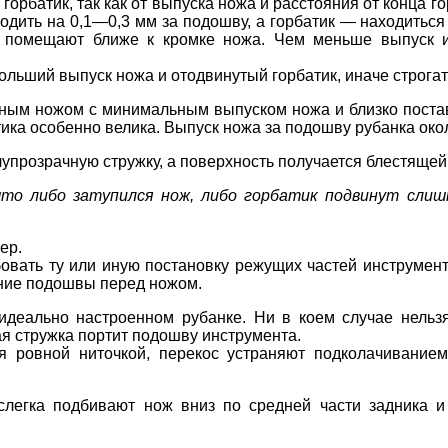
орбатик, так как от выпуска ножа и расстояния от конца г
одить на 0,1—0,3 мм за подошву, а горбатик — находиться
к помещают ближе к кромке ножа. Чем меньше выпуск и
ольший выпуск ножа и отодвинутый горбатик, иначе строгат
ным ножом с минимальным выпуском ножа и близко пост
тика особенно велика. Выпуск ножа за подошву рубанка око
упрозрачную стружку, а поверхность получается блестящей 
 что либо затупился нож, либо горбатик подвинут сли
ер.
овать ту или иную постановку режущих частей инструмент
яние подошвы перед ножом.
деально настроенном рубанке. Ни в коем случае нельз
ая стружка портит подошву инструмента.
 ровной ниточкой, перекос устраняют подколачиванием
слегка подбивают нож вниз по средней части задника и