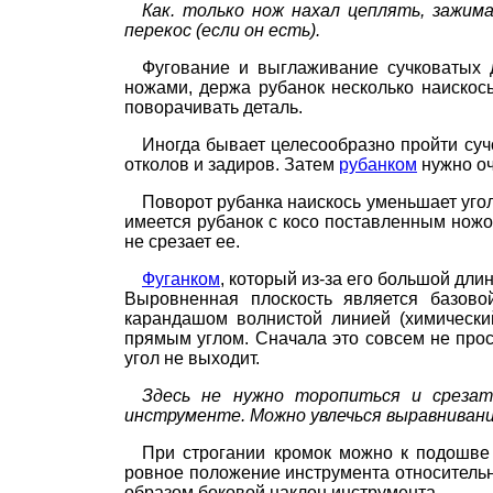
Как. только нож нахал цеплять, зажи
перекос (если он есть).
Фугование и выглаживание сучковатых 
ножами, держа рубанок несколько наискось
поворачивать деталь.
Иногда бывает целесообразно пройти суч
отколов и задиров. Затем
рубанком
нужно оч
Поворот рубанка наискось уменьшает угол
имеется рубанок с косо поставленным ножо
не срезает ее.
Фуганком
, который из-за его большой дл
Выровненная плоскость является базово
карандашом волнистой линией (химически
прямым углом. Сначала это совсем не прос
угол не выходит.
Здесь не нужно торопиться и срез
инструменте. Можно увлечься
выравнивани
При строгании кромок можно к подошве
ровное положение инструмента относительн
образом боковой наклон инструмента.