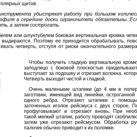
столярных щитов.
я инструмента убыстряют работу при большом количе
офиля в середине доски огранич
ители обязательны. Есл
ть, а за
тем сострогать.
белем или шпунтубелем боковая вертикальная кромка четве
 а выдираются. Поэтому ее приходится обрабатывать, пов
гивать четверть, отступя от риски окончательного разме
Чтобы получить гладкую вертикальную кромку
заподлицо с боковой плоскостью приделывают
выступает за подошву и отрезает волокна, котор
Четверть выходит чистой и гладкой.
Очень маленькие штапики (до 4 мм в попер
заготовки, имеющей вид линейки, остроганной 
одного ребра. Отрезают штапики с помощ
заточенных иголок рейсмуса с двух сторон. П
профуговывают и отрезают вновь. При необ
такой мелкий штапик, работу проводят скоблилко
затем уже отрезают рейсмусом. Обработка ру
палочек обычно приводит к их поломке.