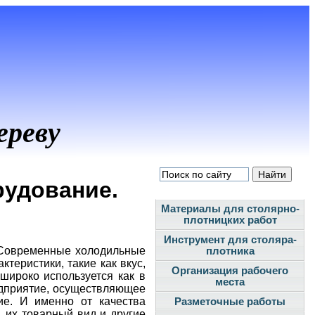
ереву
рудование.
Материалы для столярно-
плотницких работ
Инструмент для столяра-
 Современные холодильные
плотника
теристики, такие как вкус,
Организация рабочего
широко используется как в
места
едприятие, осуществляющее
ие. И именно от качества
Разметочные работы
, их товарный вид и другие