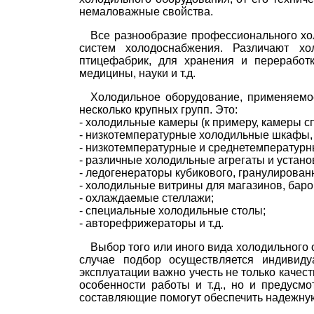
немаловажные свойства.
Все разнообразие профессионального хо
систем холодоснабжения. Различают хо
птицефабрик, для хранения и переработ
медицины, науки и т.д.
Холодильное оборудование, применяемо
несколько крупных групп. Это:
- холодильные камеры (к примеру, камеры сп
- низкотемпературные холодильные шкафы, 
- низкотемпературные и среднетемпературн
- различные холодильные агрегаты и установк
- ледогенераторы кубикового, гранулирован
- холодильные витрины для магазинов, баро
- охлаждаемые стеллажи;
- специальные холодильные столы;
- авторефрижераторы и т.д.
Выбор того или иного вида холодильного
случае подбор осуществляется индивиду
эксплуатации важно учесть не только качес
особенности работы и т.д., но и предусм
составляющие помогут обеспечить надежную