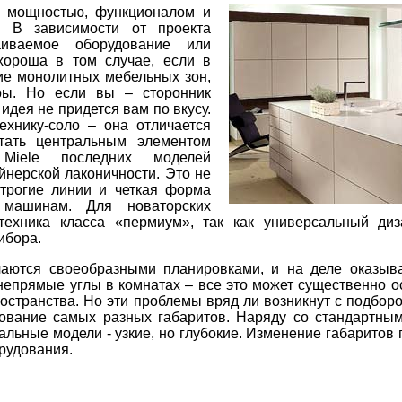
о мощностью, функционалом и
. В зависимости от проекта
иваемое оборудование или
хороша в том случае, если в
ние монолитных мебельных зон,
ры. Но если вы – сторонник
идея не придется вам по вкусу.
ехнику-соло – она отличается
тать центральным элементом
 Miele последних моделей
йнерской лаконичности. Это не
 Строгие линии и четкая форма
 машинам. Для новаторских
техника класса «пермиум», так как универсальный диз
ибора.
аются своеобразными планировками, и на деле оказывае
, непрямые углы в комнатах – все это может существенно 
странства. Но эти проблемы вряд ли возникнут с подборо
дование самых разных габаритов. Наряду со стандартны
нальные модели - узкие, но глубокие. Изменение габаритов 
рудования.