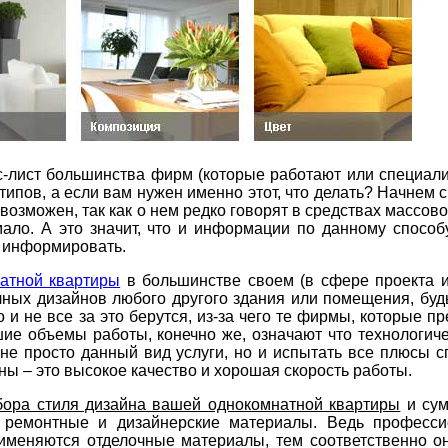
йс-лист большинства фирм (которые работают или специал
 типов, а если вам нужен именно этот, что делать? Начнем 
 возможен, так как о нем редко говорят в средствах массо
мало. А это значит, что и информации по данному способ
и информировать.
атной квартиры
в большинстве своем (в сфере проекта и
ичных дизайнов любого другого здания или помещения, буд
о и не все за это берутся, из-за чего те фирмы, которые 
шие объемы работы, конечно же, означают что технологич
 не просто данный вид услуги, но и испытать все плюсы 
ьны – это высокое качество и хорошая скорость работы.
ыбора стиля дизайна вашей однокомнатной квартиры
и сум
, ремонтные и дизайнерские материалы. Ведь професси
рименяются отделочные материалы, тем соответственно он