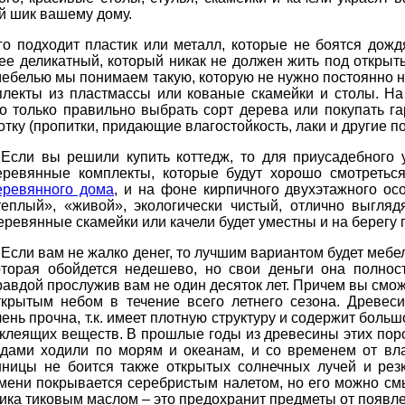
й шик вашему дому.
го подходит пластик или металл, которые не боятся дожд
ее деликатный, который никак не должен жить под открыты
 мебелью мы понимаем такую, которую не нужно постоянно н
мплекты из пластмассы или кованые скамейки и столы. Н
о только правильно выбрать сорт дерева или покупать га
у (пропитки, придающие влагостойкость, лаки и другие по
Если вы решили купить коттедж, то для приусадебного 
еревянные комплекты, которые будут хорошо смотретьс
еревянного дома
, и на фоне кирпичного двухэтажного ос
теплый», «живой», экологически чистый, отлично выгля
еревянные скамейки или качели будет уместны и на берегу пр
Если вам не жалко денег, то лучшим вариантом будет мебел
оторая обойдется недешево, но свои деньги она полнос
равдой прослужив вам не один десяток лет. Причем вы смож
ткрытым небом в течение всего летнего сезона. Древес
чень прочна, т.к. имеет плотную структуру и содержит боль
 клеящих веществ. В прошлые годы из древесины этих пор
одами ходили по морям и океанам, и со временем от вл
нницы не боится также открытых солнечных лучей и рез
мени покрывается серебристым налетом, но его можно смы
тика тиковым маслом – это предохранит предметы от появле