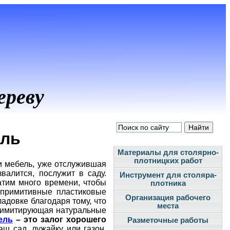
ереву
ель
Материалы для столярно-
плотницких работ
ли мебель, уже отслужившая
валится, послужит в саду.
Инструмент для столяра-
атим много времени, чтобы
плотника
и примитивные пластиковые
Организация рабочего
ладовке благодаря тому, что
места
ь, имитирующая натуральные
ель
– это залог хорошего
Разметочные работы
аш сад, лужайку или газон,