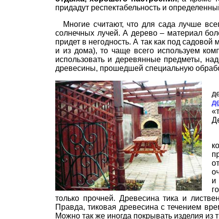
придадут респектабельность и определенны
Многие считают, что для сада лучше все
солнечных лучей. А дерево – материал бол
придет в негодность. А так как под садовой
и из дома), то чаще всего используем ко
использовать и деревянные предметы, над
древесины, прошедшей специальную обработк
д
д
«
Д
к
п
о
о
и
г
только прочней. Древесина тика и листве
Правда, тиковая древесина с течением вре
Можно так же иногда покрывать изделия из 