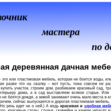
вочник
мастера
по д
ая деревянная дачная меб
– это или пластиковая мебель, которая не боится воды, и
ая разве что на свалку – вот пусть, пока совсем не раз
купить участок, строим дом, разбиваем красивый сад, тр
интерьеру дома, а в сад выставляем всякое старье. Ил
о не боятся дождя, а зимой занимают очень мало места в к
Впрочем, сейчас выпускается и дорогая пластиковая мебел
Но речь идет не о ней.) А ведь
красивая и
удобная меб
того, красивые столы, стулья, скамейки и качели украсят в