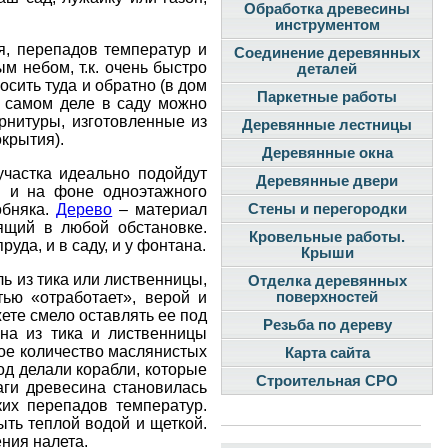
Обработка древесины
инструментом
я, перепадов температур и
Соединение деревянных
м небом, т.к. очень быстро
деталей
осить туда и обратно (в дом
Паркетные работы
а самом деле в саду можно
рнитуры, изготовленные из
Деревянные лестницы
крытия).
Деревянные окна
участка идеально подойдут
Деревянные двери
я и на фоне одноэтажного
обняка.
Дерево
– материал
Стены и перегородки
дящий в любой обстановке.
Кровельные работы.
уда, и в саду, и у фонтана.
Крыши
ь из тика или лиственницы,
Отделка деревянных
тью «отработает», верой и
поверхностей
ете смело оставлять ее под
Резьба по дереву
ина из тика и лиственницы
шое количество маслянистых
Карта сайта
од делали корабли, которые
Строительная СРО
аги древесина становилась
ких перепадов температур.
ть теплой водой и щеткой.
ния налета.