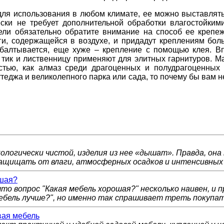
для использования в любом климате, ее можно выставлять
ески не требует дополнительной обработки влагостойки
ли обязательно обратите внимание на способ ее крепеж
ги, содержащейся в воздухе, и придадут креплениям бо
азбалтывается, еще хуже – крепление с помощью клея. В
 тик и лиственницу применяют для элитных гарнитуров. Ма
стью, как алмаз среди драгоценных и полудрагоценных 
теджа и великолепного парка или сада, то почему бы вам н
логически чистой, изделия из нее «дышат». Правда, она
ащищать от влаги, атмосферных осадков и интенсивных 
ошая?
то вопрос "Какая мебель хорошая?" несколько наивен, и 
ебель лучше?", но именно так спрашивает треть покупат
ая мебель