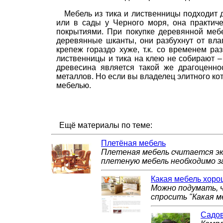
Мебель из тика и лиственницы подходит 
или в сады у Черного моря, она практич
покрытиями. При покупке деревянной мебе
деревянные шканты, они разбухнут от вла
крепеж гораздо хуже, т.к. со временем р
лиственницы и тика на клею не собирают –
древесина является такой же драгоценно
металлов. Но если вы владелец элитного кот
мебелью.
Ещё материалы по теме:
Плетёная мебель
Плетеная мебель считается эко
плетеную мебель необходимо з
Какая мебель хор
Можно подумать, ч
спросить "Какая м
Садов