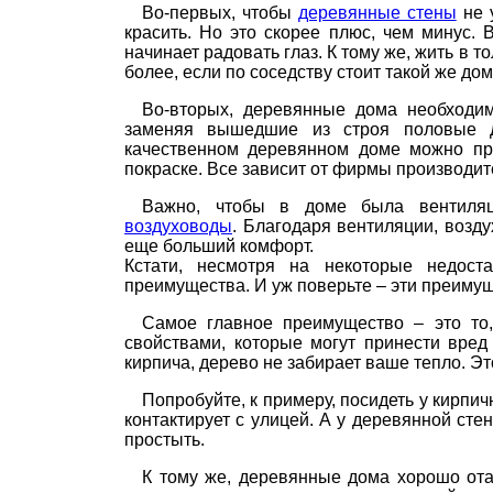
Во-первых, чтобы
деревянные стены
не 
красить. Но это скорее плюс, чем минус.
начинает радовать глаз. К тому же, жить в 
более, если по соседству стоит такой же до
Во-вторых, деревянные дома необходи
заменяя вышедшие из строя половые д
качественном деревянном доме можно про
покраске. Все зависит от фирмы производител
Важно, чтобы в доме была вентиляц
воздуховоды
. Благодаря вентиляции, возду
еще больший комфорт.
Кстати, несмотря на некоторые недост
преимущества. И уж поверьте – эти преиму
Самое главное преимущество – это то, 
свойствами, которые могут принести вред
кирпича, дерево не забирает ваше тепло. Э
Попробуйте, к примеру, посидеть у кирпич
контактирует с улицей. А у деревянной ст
простыть.
К тому же, деревянные дома хорошо от