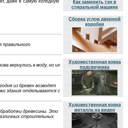
дет, даже в самую холодную
Как заменить тэн в
стиральной машине
Сборка углов дверной
коробки
я правильного
Художественная ковка
ва вернулись в моду, но их
подсвечника
годня из бревен возводят
ружи здания отделываются с
Художественная ковка
металла на видео
обработки древесины. Это
 различных строительных