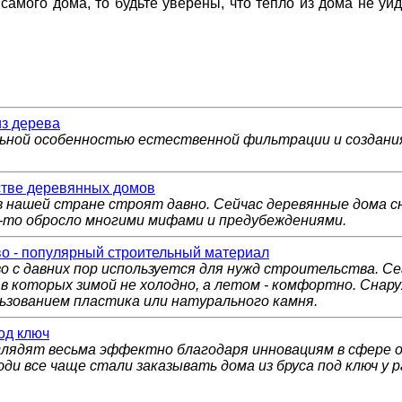
самого дома, то будьте уверены, что тепло из дома не уй
из дерева
льной особенностью естественной фильтрации и создани
стве деревянных домов
 нашей стране строят давно. Сейчас деревянные дома сно
у-то обросло многими мифами и предубеждениями.
о - популярный строительный материал
о с давних пор используется для нужд строительства. Се
 в которых зимой не холодно, а летом - комфортно. Сна
ьзованием пластика или натурального камня.
од ключ
глядят весьма эффектно благодаря инновациям в сфере 
ди все чаще стали заказывать дома из бруса под ключ у