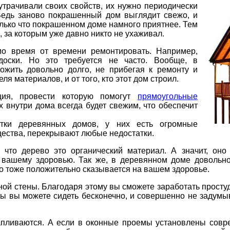
утрачивали своих свойств, их нужно периодически
 Ведь заново покрашенный дом выглядит свежо, и
только что покрашенном доме намного приятнее. Тем
м, за которым уже давно никто не ухаживал.
мо время от времени ремонтировать. Например,
оски. Но это требуется не часто. Вообще, в
жить довольно долго, не прибегая к ремонту и
я материалов, и от того, кто этот дом строил.
ия, провести которую помогут
прямоугольные
х внутри дома всегда будет свежим, что обеспечит
атки деревянных домов, у них есть огромные
щества, перекрывают любые недостатки.
что дерево это органический материал. А значит, оно
 вашему здоровью. Так же, в деревянном доме довольно
то тоже положительно сказывается на вашем здоровье.
ной стены. Благодаря этому вы сможете заработать простуд
ены вы можете сидеть бесконечно, и совершенно не задумы
апливаются. А если в оконные проемы установлены сов