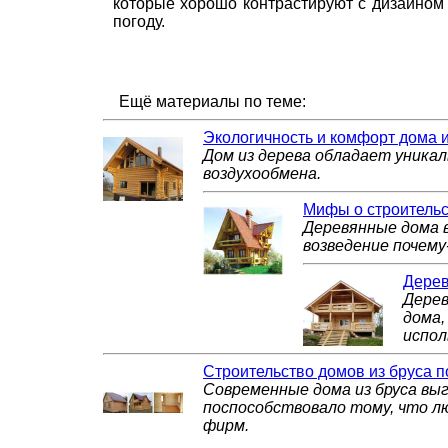
которые хорошо контрастируют с дизайном 
погоду.
Ещё материалы по теме:
Экологичность и комфорт дома 
Дом из дерева обладает уника
воздухообмена.
Мифы о строитель
Деревянные дома в
возведение почем
Дерев
Дерев
дома,
испол
Строительство домов из бруса п
Современные дома из бруса вы
поспособствовало тому, что лю
фирм.