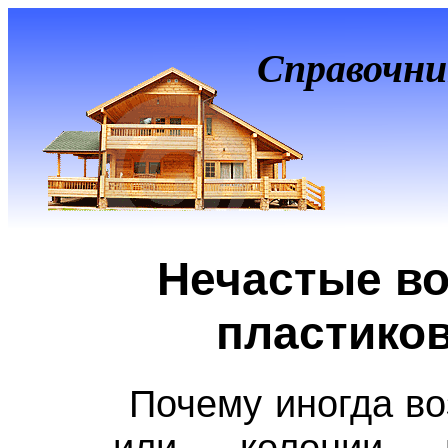
Справочни
Нечастые в
пластико
Почему иногда во
или колонии г