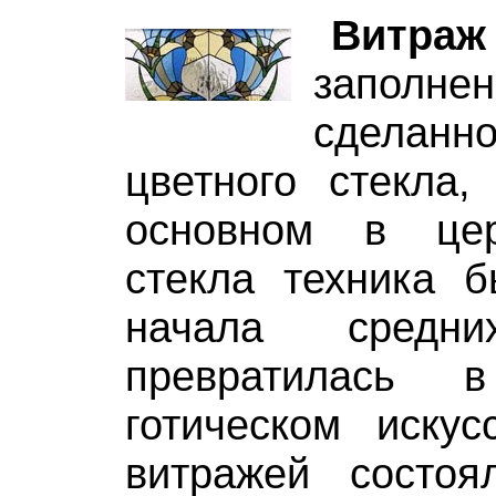
Витраж
запол
сделанн
цветного стекла,
основном в цер
стекла техника б
начала средн
превратилась 
готическом искус
витражей состо