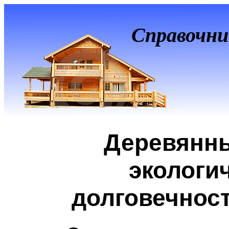
Справочни
Деревянны
экологи
долговечност