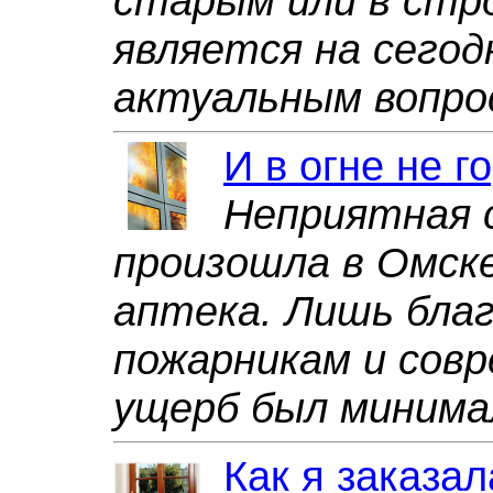
старым или в стр
является на сегод
актуальным вопрос
И в огне не г
Неприятная 
произошла в Омске
аптека. Лишь бла
пожарникам и сов
ущерб был минима
Как я заказа