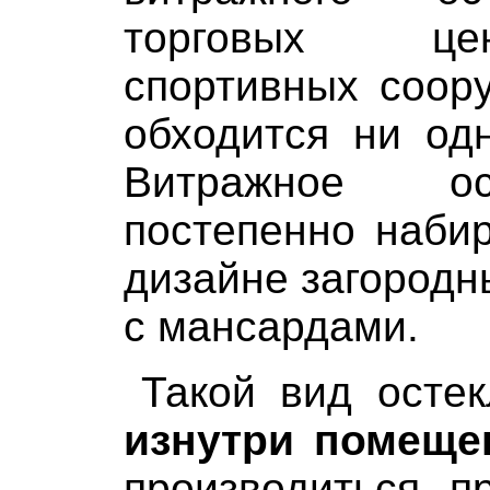
торговых цен
спортивных соору
обходится ни од
Витражное ос
постепенно набир
дизайне загородн
с мансардами.
Такой вид осте
изнутри помеще
производиться п