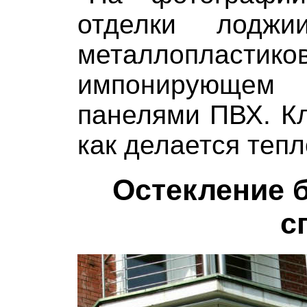
отделки лоджи
металлопласт
импонирующем
панелями ПВХ. Кл
как делается теп
Остекление 
с