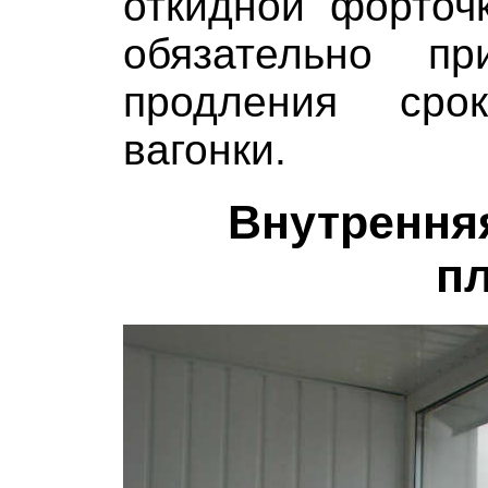
откидной форточ
обязательно п
продления сро
вагонки.
Внутрення
п