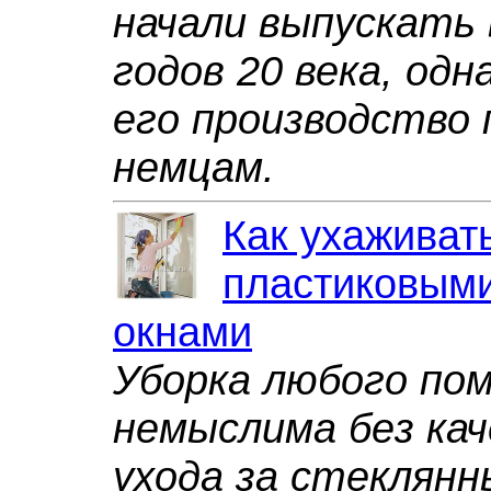
начали выпускать 
годов 20 века, од
его производство
немцам.
Как ухаживат
пластиковым
окнами
Уборка любого по
немыслима без ка
ухода за стеклян