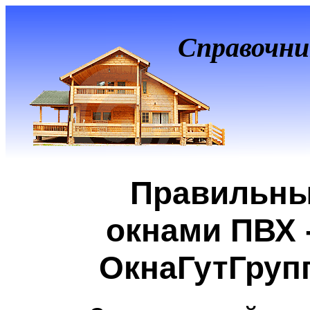
Справочни
Правильны
окнами ПВХ 
ОкнаГутГруп