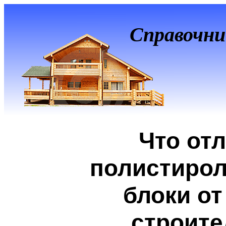
Справочни
Что от
полистиро
блоки от
строит