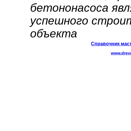
бетононасоса яв
успешного строи
объекта
Справочник маст
www.drev