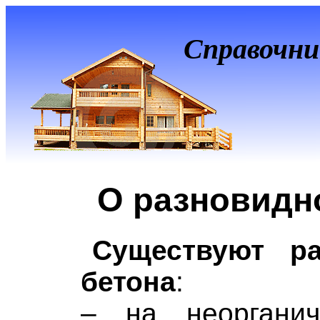
Справочни
О разновидн
Существуют р
бетона
:
– на неорганич