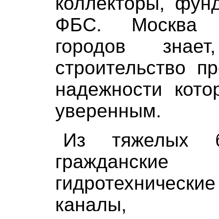
коллекторы, фун
ФБС. Москва 
городов знае
строительство п
надежности кот
уверенным.
Из тяжелых б
гражданск
гидротехническ
каналы, тр