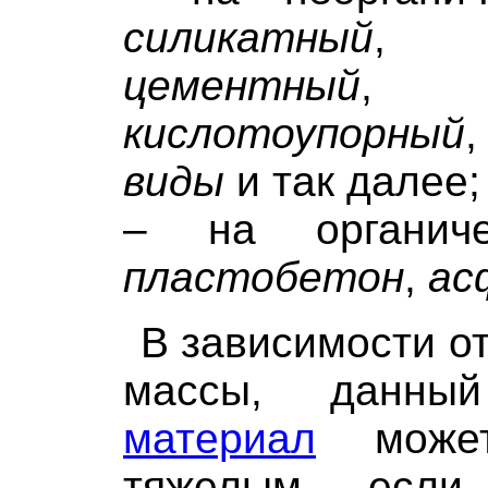
силикатный
цементный
кислотоупорный
виды
и так далее;
– на органиче
пластобетон
,
ас
В зависимости о
массы, данн
материал
може
тяжелым
, если