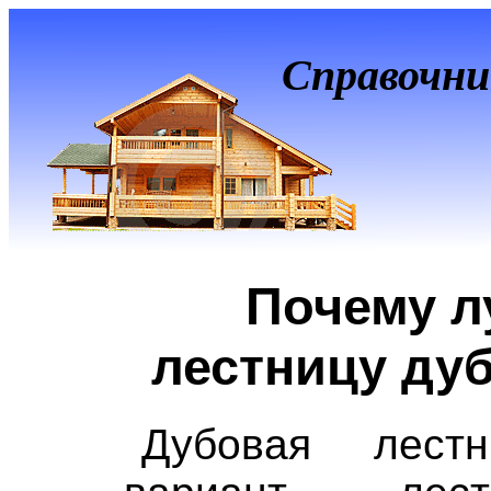
Справочни
Почему л
лестницу ду
Дубовая лест