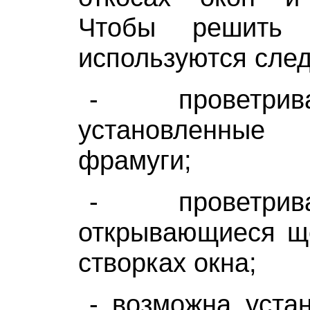
Чтобы решить 
используются сле
- проветри
установленны
фрамуги;
- проветри
открывающиеся ще
створках окна;
- возможна уста