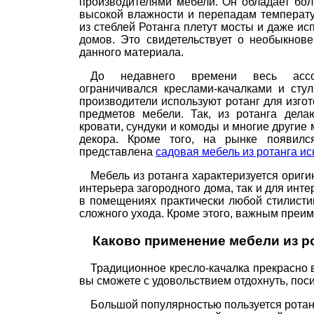
производителями мебели. Он обладает бол
высокой влажности и перепадам температу
из стеблей Ротанга плетут мосты и даже ис
домов. Это свидетельствует о необыкнов
данного материала.
До недавнего времени весь ассо
ограничивался креслами-качалками и сту
производители используют ротанг для изг
предметов мебели. Так, из ротанга дела
кровати, сундуки и комоды и многие другие
декора. Кроме того, на рынке появилс
представлена
садовая мебель из ротанга ис
Мебель из ротанга характеризуется ориги
интерьера загородного дома, так и для инт
в помещениях практически любой стилистик
сложного ухода. Кроме этого, важным преим
Каково применение мебели из р
Традиционное кресло-качалка прекрасно 
вы сможете с удовольствием отдохнуть, поси
Большой популярностью пользуется ротан