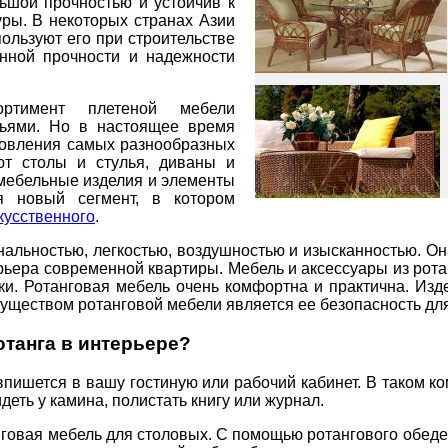
ьшой прочностью и устойчив к
ры. В некоторых странах Азии
пользуют его при строительстве
енной прочности и надежности
ртимент плетеной мебели
льями. Но в настоящее время
отовления самых разнообразных
ют столы и стулья, диваны и
 мебельные изделия и элементы
я новый сегмент, в котором
кусственного
.
нальностью, легкостью, воздушностью и изысканностью. Он
ерьера современной квартиры. Мебель и аксессуары из рот
и. Ротанговая мебель очень комфортна и практична. Изде
уществом ротанговой мебели является ее безопасность для
отанга в интерьере?
впишется в вашу гостиную или рабочий кабинет. В таком 
деть у камина, полистать книгу или журнал.
говая мебель для столовых. С помощью ротангового обеде