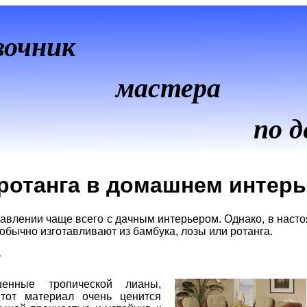
вочник
мастера
по д
ротанга в домашнем интер
авлении чаще всего с дачным интерьером. Однако, в наст
бычно изготавливают из бамбука, лозы или ротанга.
?
нные тропической лианы,
тот материал очень ценится