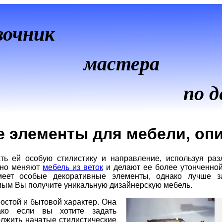
вочник
мастера
по д
 элементы для мебели, оп
ь ей особую стилистику и направление, используя раз
льно меняют
мебель из веток
и делают ее более утонченной
меет особые декоративные элементы, однако лучше за
мым Вы получите уникальную дизайнерскую мебель.
остой и бытовой характер. Она
ако если вы хотите задать
олжить начатые стилистические