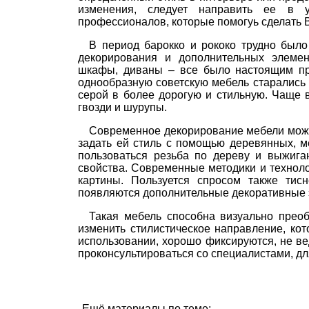
изменения, следует направить ее в 
профессионалов, которые помогуь сделать 
В период барокко и рококо трудно было
декорирования и дополнительных элемент
шкафы, диваны – все было настоящим пр
однообразную советскую мебель старались 
серой в более дорогую и стильную. Чаще 
гвозди и шурупы.
Современное декорирование мебели може
задать ей стиль с помощью деревянных, м
пользоваться резьба по дереву и выжига
свойства. Современные методики и техноло
картины. Пользуется спросом также тис
появляются дополнительные декоративные 
Такая мебель способна визуально преоб
изменить стилистическое направление, ко
использовании, хорошо фиксируются, не ве
проконсультироваться со специалистами, д
Ещё материалы по теме: