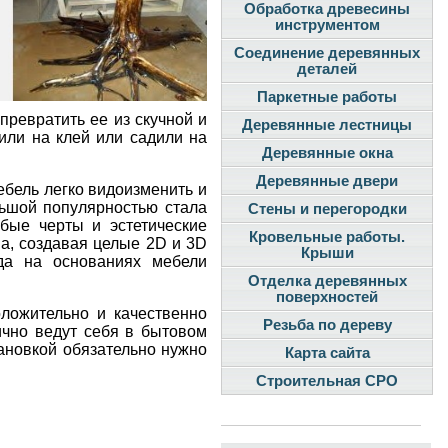
Обработка древесины
инструментом
Соединение деревянных
деталей
Паркетные работы
превратить ее из скучной и
Деревянные лестницы
или на клей или садили на
Деревянные окна
Деревянные двери
бель легко видоизменить и
льшой популярностью стала
Стены и перегородки
бые черты и эстетические
Кровельные работы.
а, создавая целые 2D и 3D
Крыши
гда на основаниях мебели
Отделка деревянных
поверхностей
оложительно и качественно
Резьба по дереву
ично ведут себя в бытовом
тановкой обязательно нужно
Карта сайта
Строительная СРО