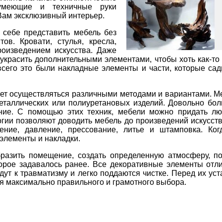
умеющие и техничные руки
Вам эксклюзивный интерьер.
 себе представить мебель без
ов. Кровати, стулья, кресла,
оизведением искусства. Даже
украсить дополнительными элементами, чтобы хоть как-то 
всего это были накладные элементы и части, которые сад
т осуществляться различными методами и вариантами. Ме
еталлических или полиуретановых изделий. Довольно бо
ние. С помощью этих техник, мебели можно придать лю
гии позволяют доводить мебель до произведений искусств
нение, давление, прессование, литье и штамповка. Ко
элементы и накладки.
разить помещение, создать определенную атмосферу, п
торое задавалось ранее. Все декоративные элементы отл
дут к травматизму и легко поддаются чистке. Перед их ус
ля максимально правильного и грамотного выбора.