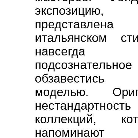
экспозицию,
представлен
итальянском ст
навсегда 
подсознател
обзавестись 
моделью. Ори
нестандартнос
коллекций, к
напоминают х