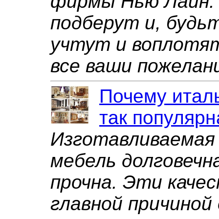
фирмы Нью Лайн.
подберут и, будь
учтут и воплотят
все ваши пожелан
Почему итал
так популярн
Изготавливаемая
мебель долговечна
прочна. Эти каче
главной причиной