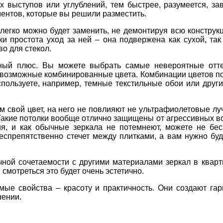
выступов или углублений, тем быстрее, разумеется, за
ментов, которые вы решили разместить.
 легко можно будет заменить, не демонтируя всю конструк
и простота уход за ней – она подвержена как сухой, так
о для стекол.
ный плюс. Вы можете выбрать самые невероятные оттен
евозможные комбинированные цвета. Комбинации цветов п
спользуете, например, темные текстильные обои или друг
 свой цвет, на него не повлияют не ультрафиолетовые луч
. Такие потолки вообще отлично защищены от агрессивных в
я, и как обычные зеркала не потемнеют, можете не бе
беспрепятственно стечет между плитками, а вам нужно бу
чной сочетаемости с другими материалами зеркал в кварт
смотреться это будет очень эстетично.
мые свойства – красоту и практичность. Они создают га
шении.