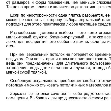
от размеров и форм помещения, чем меньше сложных 
Также на время влияет и количество декоративных эле
Если по неосторожности одна плитка разобьется, ее
может не склонять в сторону выбора зеркальной плитк
подходит для этого практически любое чистящее средств
Разнообразие цветового выбора – это тоже огром
малахитовый, фуксию, бледно-пурпурный… а также вс
легче для восприятия, это особенно важно, если вы и
стен.
Причем, зеркальный потолок не потеряет со временем
воздухом. Они не выгорят и к ним не пристанет копоть
ведь они предназначены для длительного пользовани
затопление, ведь даже если оно и случится, то вода 
мягкой сухой тряпкой.
Особенную актуальность приобретает свойство отли
потолками можно стыковать потолки иных материалов и 
Зеркальные потолки сочетают в себе редко сочетае
помещении. Выбрав их, вы вряд пожалеете о своем ре