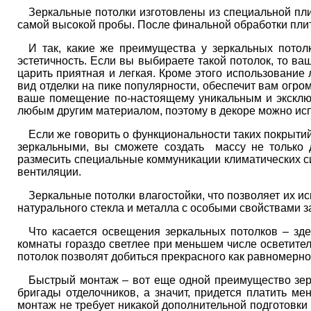
Зеркальные потолки изготовлены из специальной пл
самой высокой пробы. После финальной обработки плитк
И так, какие же преимущества у зеркальных потол
эстетичность. Если вы выбираете такой потолок, то в
царить приятная и легкая. Кроме этого использование 
вид отделки на пике популярности, обеспечит вам огр
ваше помещение по-настоящему уникальным и эксклюз
любым другим материалом, поэтому в декоре можно ис
Если же говорить о функциональности таких покрытий
зеркальными, вы сможете создать массу не только 
размесить специальные коммуникации климатических с
вентиляции.
Зеркальные потолки влагостойки, что позволяет их ис
натурального стекла и металла с особыми свойствами з
Что касается освещения зеркальных потолков – зд
комнаты гораздо светлее при меньшем числе осветител
потолок позволят добиться прекрасного как равномерно
Быстрый монтаж – вот еще одной преимущество зерк
бригады отделочников, а значит, придется платить ме
монтаж не требует никакой дополнительной подготовки