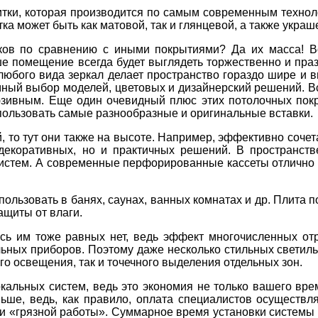
итки, которая производится по самым современным технол
а может быть как матовой, так и глянцевой, а также укра
ков по сравнению с иными покрытиями? Да их масса! Во
аше помещение всегда будет выглядеть торжественно и пра
любого вида зеркал делает пространство гораздо шире и вы
омный выбор моделей, цветовых и дизайнерский решений. В
ивным. Еще один очевидный плюс этих потолочных покр
пользовать самые разнообразные и оригинальные вставки.
, то тут они также на высоте. Например, эффективно сочет
декоративных, но и практичных решений. В пространст
истем. А современные перфорированные кассеты отлично 
пользовать в банях, саунах, ванных комнатах и др. Плита 
ащиты от влаги.
есь им тоже равных нет, ведь эффект многочисленных от
ьных приборов. Поэтому даже несколько стильных светиль
го освещения, так и точечного выделения отдельных зон.
альных систем, ведь это экономия не только вашего вре
ньше, ведь, как правило, оплата специалистов осуществл
 и «грязной работы». Суммарное время установки системы 