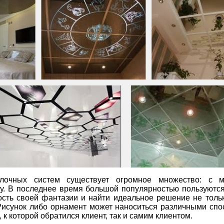
лочных систем существует огромное множество: с ме
у. В последнее время большой популярностью пользуютс
лость своей фантазии и найти идеальное решение не тол
. Рисунок либо орнамент может наноситься различными сп
к которой обратился клиент, так и самим клиентом.