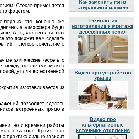
Как заменить тэн в
огиям. Стекло применяется
стиральной машине
шена фацетом.
Технология
-первых, это, конечно, же
изготовления и монтажа
зднично, а атмосфера будет
деревянных перил
ше. А то, что сегодня этот
се это поможет вам сделать
ытий – легкое сочетание с
ая металлические кассеты с
ве между потолками можно
подойдут для естественной
Видео про устройство
крыши
покрытия изготавливается из
ражений позволяет сделать
ников, встроенных прямо в
Видео про
альтернативные
мени, но и времени работы
источники отопления
яется почасово. Кроме того
на практике сильно зависит