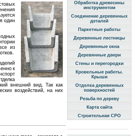
Обработка древесины
стовых
инструментом
менения
зуется
Соединение деревянных
я один
деталей
Паркетные работы
водных
Деревянные лестницы
итории
Деревянные окна
се из
отков.
Деревянные двери
зделий
Стены и перегородки
енно к
Кровельные работы.
нспорт
Крыши
тделка
кий внешний вид. Так как
Отделка деревянных
ских воздействий, на них
поверхностей
Резьба по дереву
Карта сайта
Строительная СРО