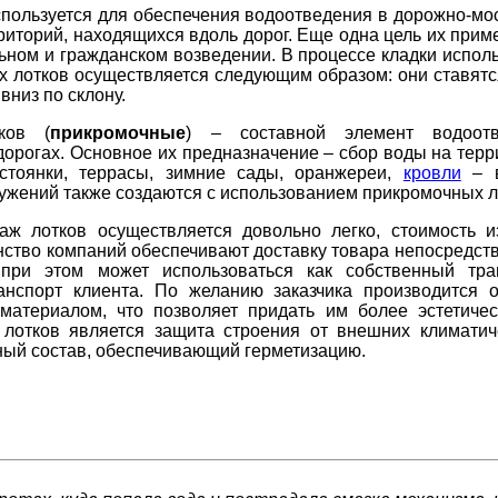
спользуется для обеспечения водоотведения в дорожно-мо
рриторий, находящихся вдоль дорог. Еще одна цель их при
ьном и гражданском возведении. В процессе кладки исполь
х лотков осуществляется следующим образом: они ставятс
вниз по склону.
ков (
прикромочные
) – составной элемент водоот
дорогах. Основное их предназначение – сбор воды на терр
остоянки, террасы, зимние сады, оранжереи,
кровли
– в
ужений также создаются с использованием прикромочных л
ж лотков осуществляется довольно легко, стоимость и
ство компаний обеспечивают доставку товара непосредств
 при этом может использоваться как собственный тра
анспорт клиента. По желанию заказчика производится о
материалом, что позволяет придать им более эстетичес
лотков является защита строения от внешних климатиче
ный состав, обеспечивающий герметизацию.