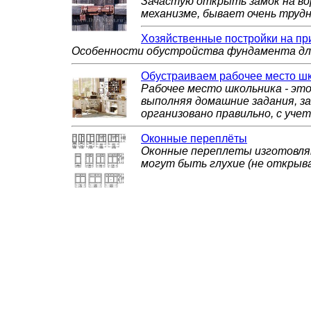
Зачастую открыть замок на вор
механизме, бывает очень трудно
Хозяйственные постройки на пр
Особенности обустройства фундамента для
Обустраиваем рабочее место ш
Рабочее место школьника - это
выполняя домашние задания, з
организовано правильно, с уче
Оконные переплёты
Оконные переплеты изготовляю
могут быть глухие (не открыв