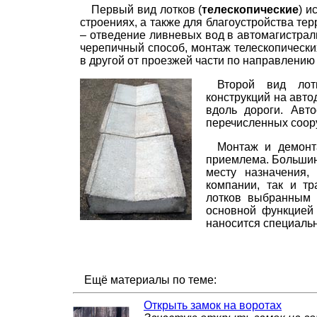
Первый вид лотков (
телескопические
) и
строениях, а также для благоустройства те
– отведение ливневых вод в автомагистрал
черепичный способ, монтаж телескопически
в другой от проезжей части по направлению 
Второй вид лот
конструкций на авто
вдоль дороги. Авт
перечисленных соор
Монтаж и демонта
приемлема. Большин
месту назначения,
компании, так и тр
лотков выбранным 
основной функцией 
наносится специаль
Ещё материалы по теме:
Открыть замок на воротах