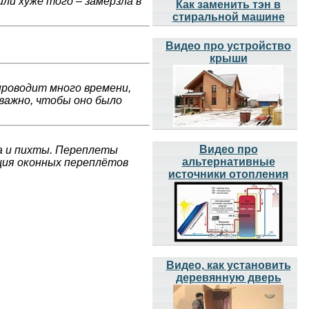
ли хуже того – замерзла в
Как заменить тэн в
стиральной машине
Видео про устройство
крыши
проводит много времени,
важно, чтобы оно было
Видео про
да и пихты. Переплеты
альтернативные
ция оконных переплётов
источники отопления
Видео, как установить
деревянную дверь