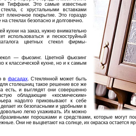
ике Тиффани. Это самые известные
стекла, с хрустальными вставками
уют пленочное покрытие. Это гораздо
 на стеклах безопасно и долговечно.
ей кухни на заказ, нужно внимательно
жет использоваться и пескоструйный
аталога цветных стекол фирмы-
текол — фьюзинг. Цветной фьюзинг
о к классической кухне, но и к самым
ко в
фасадах
. Стеклянной может быть
 для столешниц такое решение все же
ла есть, и выглядят они совершенно
астую обладающие «космическим»
рьера надолго приковывают к себе
 делает их безопасными и удобными в
 довольно легко ухаживать. Их можно
 абразивными порошками и средствами, которые могут поц
ные. Они не выцветают на солнце, их окраска остается ярк