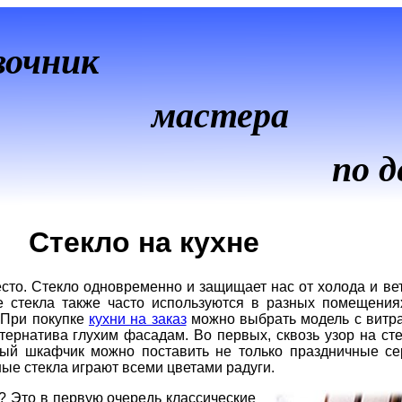
вочник
мастера
по д
Стекло на кухне
то. Стекло одновременно и защищает нас от холода и ветр
ие стекла также часто используются в разных помещени
 При покупке
кухни на заказ
можно выбрать модель с витра
тернатива глухим фасадам. Во первых, сквозь узор на ст
нный шкафчик можно поставить не только праздничные с
ные стекла играют всеми цветами радуги.
? Это в первую очередь классические