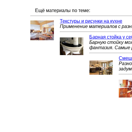
Ещё материалы по теме:
Текстуры и рисунки на кухне
Применение материалов с разн
Барная стойка у с
Барную стойку мож
фантазия. Самые 
Смеше
Разно
задум