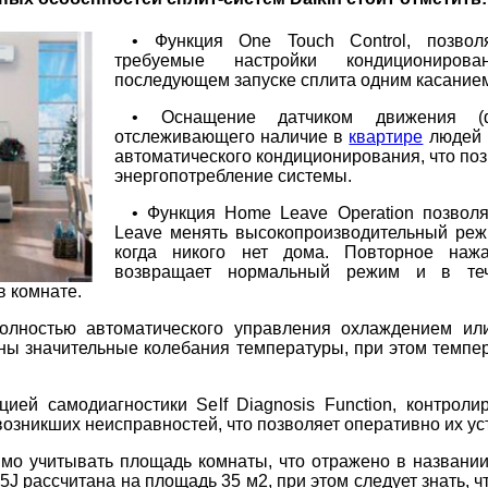
• Функция One Touch Control, позво
требуемые настройки кондициониров
последующем запуске сплита одним касание
• Оснащение датчиком движения (фун
отслеживающего наличие в
квартире
людей 
автоматического кондиционирования, что поз
энергопотребление системы.
• Функция Home Leave Operation позвол
Leave менять высокопроизводительный реж
когда никого нет дома. Повторное наж
возвращает нормальный режим и в теч
 комнате.
олностью автоматического управления охлаждением ил
жны значительные колебания температуры, при этом темпе
ией самодиагностики Self Diagnosis Function, контрол
озникших неисправностей, что позволяет оперативно их ус
мо учитывать площадь комнаты, что отражено в названии 
5J рассчитана на площадь 35 м2, при этом следует знать, ч