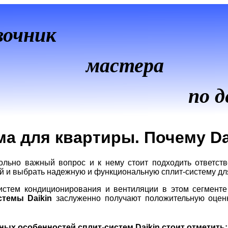
вочник
мастера
по д
ма для квартиры. Почему Da
ольно важный вопрос и к нему стоит подходить ответст
 и выбрать надежную и функциональную сплит-систему для 
стем кондиционирования и вентиляции в этом сегменте
темы Daikin
заслуженно получают положительную оценку
ых особенностей сплит-систем Daikin стоит отметить: