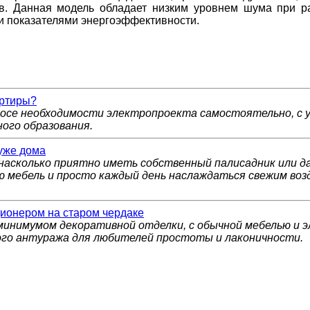
ов. Данная модель обладает низким уровнем шума при р
 показателями энергоэффективности.
артиры?
росе необходимости электропроекта самостоятельно, с
ого образования.
уже дома
насколько приятно иметь собственный палисадник или да
 мебель и просто каждый день наслаждаться свежим возд
ционером на старом чердаке
минимумом декоративной отделки, с обычной мебелью и 
ого антуража для любителей простоты и лаконичности.