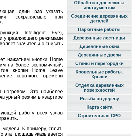
Обработка древесины
инструментом
ляющая один раз указать
Соединение деревянных
ания, сохраняемые при
деталей
м.
Паркетные работы
кция Intelligent Eye),
Деревянные лестницы
и управляющего режимами
воляет значительно снизить
Деревянные окна
Деревянные двери
яет нажатием кнопки Home
Стены и перегородки
им на более экономичный,
атие кнопки Home Leave
Кровельные работы.
ение короткого времени
Крыши
Отделка деревянных
поверхностей
и нагревом. Это наиболее
ратурный режим в квартире
Резьба по дереву
Карта сайта
ирующей работу всех узлов
Строительная СРО
транить.
модели. К примеру, сплит-
то эта площадь указывается