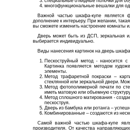
специальные откидные полочки для об
многофункциональные вешалки для о
Важной частью шкафа-купе является ф
дополнение к интерьеру. При желании, так
вы сможете изменить настроение комнаты и
Дверь может быть из ДСП, зеркальная и
выбирается индивидуально.
Виды нанесения картинок на дверь шкафа
Пескоструйный метод - наносится с
Картинка появляется методом худож
элементы.
Метод трафаретной покраски – кар
стеклянной или зеркальной двери. Мо
Метод фотополимерной печати по сте
иметь матовую или объемную структуру
Метод сплошного матирования - созда
пескоструя.
Дверь из бамбука или ротанга – успеш
Комбинированные – создаются из неско
Самой важной частью шкафа-купе явля
производителя. От качества направляющих