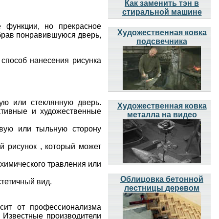
Как заменить тэн в
стиральной машине
 функции, но прекрасное
Художественная ковка
ыбрав понравившуюся дверь,
подсвечника
 способ нанесения рисунка
ую или стеклянную дверь.
Художественная ковка
ативные и художественные
металла на видео
евую или тыльную сторону
 рисунок , который может
 химического травления или
Облицовка бетонной
стетичный вид.
лестницы деревом
сит от профессионализма
. Известные производители