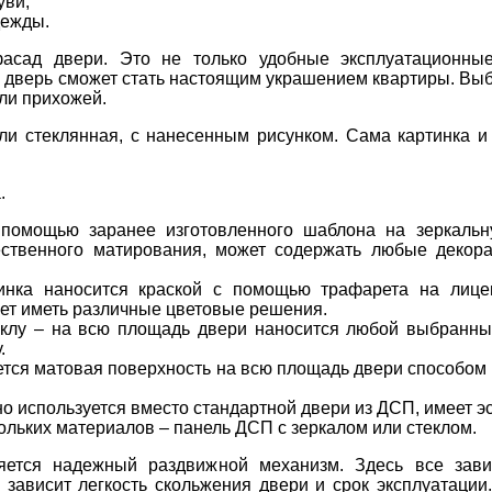
уви;
дежды.
асад двери. Это не только удобные эксплуатационные
ая дверь сможет стать настоящим украшением квартиры. В
ли прихожей.
ли стеклянная, с нанесенным рисунком. Сама картинка и
.
 помощью заранее изготовленного шаблона на зеркальн
ественного матирования, может содержать любые декор
тинка наносится краской с помощью трафарета на лиц
жет иметь различные цветовые решения.
клу – на всю площадь двери наносится любой выбранный
.
ется матовая поверхность на всю площадь двери способом
но используется вместо стандартной двери из ДСП, имеет э
льких материалов – панель ДСП с зеркалом или стеклом.
ется надежный раздвижной механизм. Здесь все зави
 зависит легкость скольжения двери и срок эксплуатации