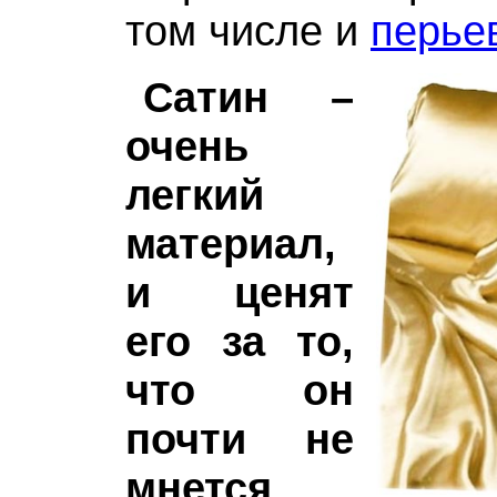
том числе и
перье
Сатин –
очень
легкий
материал,
и ценят
его за то,
что он
почти не
мнется
.