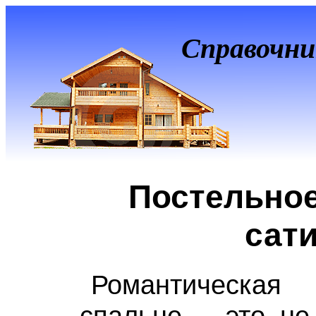
Справочни
Постельное
сат
Романтическая
спальне – это не