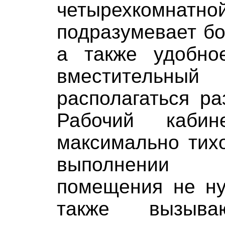
четырехком
подразумевает б
а также удобно
вместительны
располагаться р
Рабочий каби
максимально тихо
выполнении о
помещения не ну
также вызыв