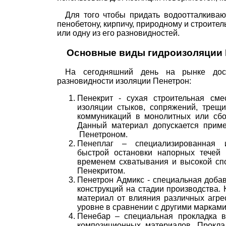
Для того чтобы придать водоотталкиваю
пенобетону, кирпичу, природному и строител
или одну из его разновидностей.
Основные виды гидроизоляции 
На сегодняшний день на рынке дос
разновидности изоляции Пенетрон:
Пенекрит - сухая строительная сме
изоляции стыков, сопряжений, трещ
коммуникаций в монолитных или сбо
Данный материал допускается прим
Пенетроном.
Пенеплаг – специализированная 
быстрой остановки напорных течей 
временем схватывания и высокой сп
Пенекритом.
Пенетрон Адмикс - специальная добав
конструкций на стадии производства.
материал от влияния различных агре
уровне в сравнении с другими марками 
Пенебар – специальная прокладка в
композиционных материалов. Прокла