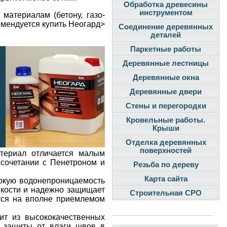
Обработка древесины
инструментом
материалам (бетону, газо-
комендуется купить Неогард>
Соединение деревянных
деталей
Паркетные работы
Деревянные лестницы
Деревянные окна
Деревянные двери
Стены и перегородки
Кровельные работы.
Крыши
Отделка деревянных
поверхностей
атериал отличается малым
сочетании с Пенетроном и
Резьба по дереву
Карта сайта
сокую водонепроницаемость
йкости и надежно защищает
Строительная СРО
тся на вполне приемлемом
ит из высококачественных
и защиты от влаги швов в