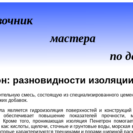
вочник
мастера
по д
н: разновидности изоляци
оительную смесь, состоящую из специализированного цеме
ких добавок.
а является гидроизоляция поверхностей и конструкций 
 обеспечивает повышение показателей прочности, м
 Кроме того, проникающая изоляция Пенетрон помогает
 как: кислоты, щелочи, сточные и грунтовые воды, морская 
которые характеризуются трещинами и порами шириной рас