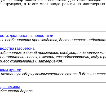
онструкциях, а также мест ввода различных инженерных
сти, достоинства, недостатки
х: особенностях производства, достоинствах, недостатк
водства газобетона
азобетонных изделий применяют следующие основные ма
аполнитель - песок, известь, газообразователи, воду и р
оцесс схватывания и затвердения.
оими руками
поэтапную сборку компьютерного стола. В большинстве 
 древесины
беливания дерева