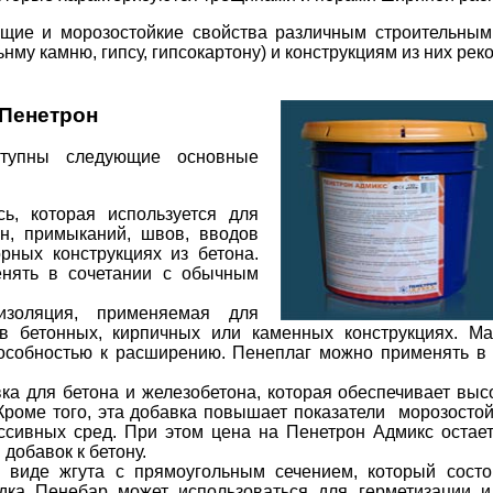
щие и морозостойкие свойства различным строительным 
ьнму камню, гипсу, гипсокартону) и конструкциям из них ре
Пенетрон
тупны следующие основные
сь, которая используется для
ин, примыканий, швов, вводов
рных конструкциях из бетона.
енять в сочетании с обычным
изоляция, применяемая для
в бетонных, кирпичных или каменных конструкциях. М
особностью к расширению. Пенеплаг можно применять в 
ка для бетона и железобетона, которая обеспечивает вы
 Кроме того, эта добавка повышает показатели морозосто
ссивных сред. При этом цена на Пенетрон Адмикс остае
добавок к бетону.
 виде жгута с прямоугольным сечением, который состо
дка Пенебар может использоваться для герметизации 