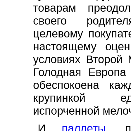
товарам преодо
своего родит
целевому покупате
настоящему оце
условиях Второй 
Голодная Европа
обеспокоена каж
крупинкой е
испорченной мело
И
паллеты
, п