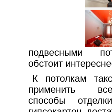
подвесными по
обстоит интересне
К потолкам так
применить вс
способы отделк
гипсокартон доста