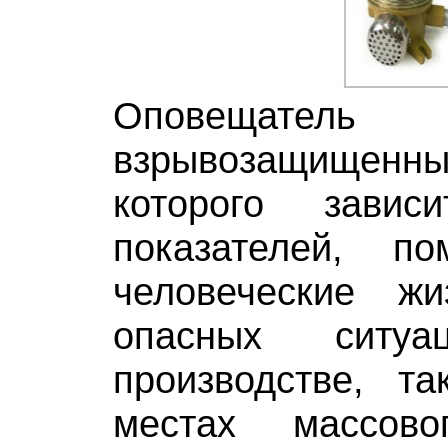
Оповещатель с
взрывозащищ
которого зави
показателей, по
человеческие ж
опасных ситу
производстве, т
местах массово