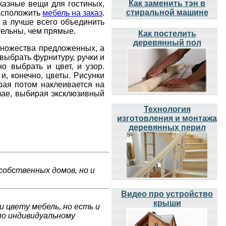
Как заменить тэн в
аказные вещи для гостиных,
стиральной машине
расположить
мебель на заказ
.
 а лучше всего объединить
тельны, чем прямые.
Как постелить
деревянный пол
множества предложенных, а
выбрать фурнитуру, ручки и
о выбрать и цвет, и узор.
и, конечно, цветы. Рисунки
рая потом наклеивается на
чае, выбирая эксклюзивный
Технология
изготовления и монтажа
деревянных перил
собственных домов, но и
Видео про устройство
крыши
 цвету мебель, но есть и
по индивидуальному