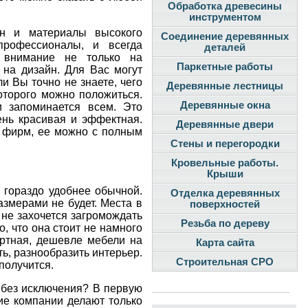
Обработка древесины
инструментом
йн и материалы высокого
Соединение деревянных
рофессионалы, и всегда
деталей
 внимание не только на
Паркетные работы
 на дизайн. Для Вас могут
 Вы точно не знаете, чего
Деревянные лестницы
которого можно положиться.
Деревянные окна
 запоминается всем. Это
ень красивая и эффектная.
Деревянные двери
х фирм, ее можно с полным
Стены и перегородки
Кровельные работы.
Крыши
а гораздо удобнее обычной.
Отделка деревянных
азмерами не будет. Места в
поверхностей
 не захочется загромождать
Резьба по дереву
о, что она стоит не намного
артная, дешевле мебели на
Карта сайта
ь, разнообразить интерьер.
Строительная СРО
получится.
 без исключения? В первую
ие компании делают только