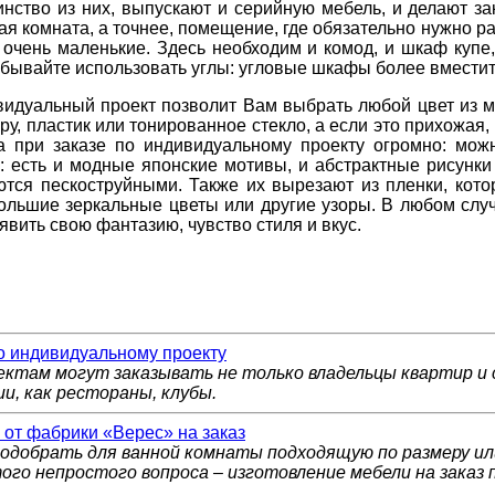
шинство из них, выпускают и серийную мебель, и делают з
рая комната, а точнее, помещение, где обязательно нужно 
очень маленькие. Здесь необходим и комод, и шкаф купе,
забывайте использовать углы: угловые шкафы более вмести
ивидуальный проект позволит Вам выбрать любой цвет из 
у, пластик или тонированное стекло, а если это прихожая, 
а при заказе по индивидуальному проекту огромно: можн
 есть и модные японские мотивы, и абстрактные рисунки 
ются пескоструйными. Также их вырезают из пленки, кото
большие зеркальные цветы или другие узоры. В любом слу
явить свою фантазию, чувство стиля и вкус.
по индивидуальному проекту
ектам могут заказывать не только владельцы квартир и 
и, как рестораны, клубы.
 от фабрики «Верес» на заказ
одобрать для ванной комнаты подходящую по размеру или
ого непростого вопроса – изготовление мебели на заказ 