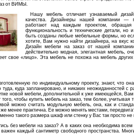
каз от ВИМЫ.
Нашу мебель отличает узнаваемый диза
качества. Дизайнеры нашей компании — п
работают над каждым проектом, обращая
функциональность и технические детали, но и
быть созданы любые мебельные формы, но если
хотите, Вам нужно найти дизайнера, на вкус 
Дизайн мебели на заказ от нашей компании
действительно модная, элегантная мебель, оч
еет свое «лицо». Эта мебель не похожа на мебель други
изготовленную по индивидуальному проекту, знают, что он
 туда, куда запланировано, и никаких неожиданностей с р
купке новой мебели, дополнительной к уже имеющейся, Вам
 того, чтобы купить мебель на заказ, тем более, учитывая т
ивой можно считать модульную мебель, она, как и станд
е же менее практична. Ее можно менять местами, передвигат
менно такого размера шкаф или стенку у Вас так просто не 
ись без мебели на заказ? А в каких она необходима всем
ь важен каждый сантиметр свободного пространства. Мног