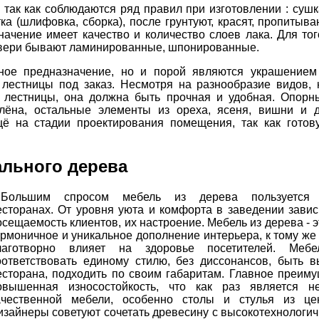
 так как соблюдаются ряд правил при изготовлении : суш
а (шлифовка, сборка), после грунтуют, красят, пропитыва
начение имеет качество и количество слоев лака. Для то
Двери бывают ламинированные, шпонированные.
ное предназначение, но и порой являются украшением
лестницы под заказ. Несмотря на разнообразие видов, 
 лестницы, она должна быть прочная и удобная. Опорн
клёна, остальные элементы из ореха, ясеня, вишни и д
ё на стадии проектирования помещения, так как готов
ального дерева
Большим спросом мебель из дерева пользуется
есторанах. От уровня уюта и комфорта в заведении завис
осещаемость клиентов, их настроение. Мебель из дерева - э
армоничное и уникальное дополнение интерьера, к тому же 
лаготворно влияет на здоровье посетителей. Меб
оответствовать единому стилю, без диссонансов, быть 
есторана, подходить по своим габаритам. Главное преиму
овышенная износостойкость, что как раз является 
ачественной мебели, особенно столы и стулья из це
изайнеры советуют сочетать древесину с высокотехнологич