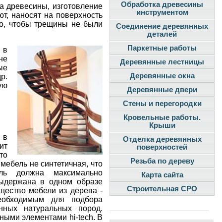
Обработка древесины
ка древесины, изготовление
инструментом
ют, наносят на поверхность
го, чтобы трещины не были
Соединение деревянных
деталей
Паркетные работы
 в
не
Деревянные лестницы
ые
Деревянные окна
р.
ую
Деревянные двери
Стены и перегородки
Кровельные работы.
Крыши
 в
Отделка деревянных
ит
поверхностей
то
Резьба по дереву
мебель не синтетичная, что
ель должна максимально
Карта сайта
выдержана в одном образе
Строительная СРО
щество мебели из дерева -
необходимым для подбора
нных натуральных пород.
ными элементами hi-tech. В