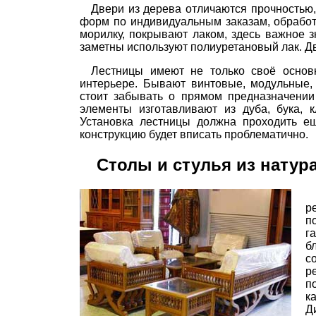
Двери из дерева отличаются прочностью,
форм по индивидуальным заказам, обработк
морилку, покрывают лаком, здесь важное з
заметны используют полиуретановый лак. 
Лестницы имеют не только своё основ
интерьере. Бывают винтовые, модульные, 
стоит забывать о прямом предназначении
элементы изготавливают из дуба, бука, 
Установка лестницы должна проходить ещ
конструкцию будет вписать проблематично.
Столы и стулья из натур
р
п
г
б
с
р
п
к
Д