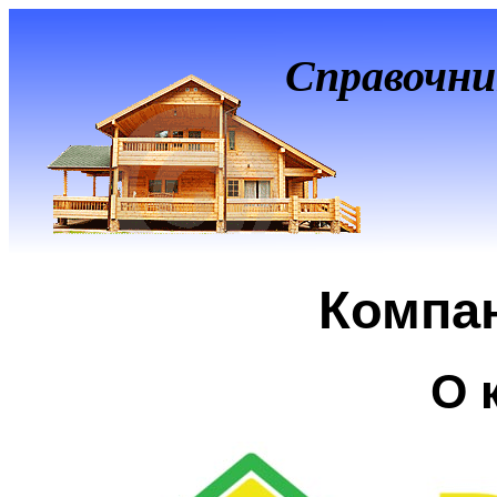
Справочни
Компа
О 