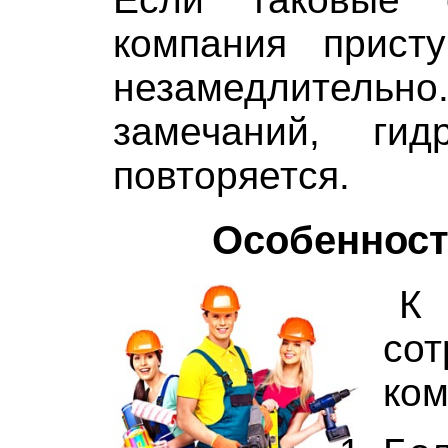
компания прист
незамедлитель
замечаний, гид
повторяется.
Особенност
К 
со
ком