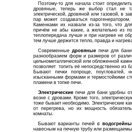
Поэтому-то для начала стоит определить
дровяные, теперь же выбор стал не т
электрической, дровяной или газовой, в за
пар может создаваться парогенератором.
Каменками их назвали из-за того, что дл
причём не абы какие, а желательно из п
теплопередача лучше и при нагреве не об
тем лучше держится тепло, правда и нагрев
Современные
дровяные
печи для бани
разнообразием форм и размеров от разли
цельнометаллической или обложенной камне
позволяет топить её непосредственно из б
Бывают печки попроще, поугловатей, 
изысканными формами и термостойкими ст
пламени в топке печи.
Электрические
печи для бани удобны от
возне с дровами. Кроме того, электрическ
тоже бывает необходимо. Электрические ка
от перегрева, но их мощность обязател
комнаты.
Бывают варианты печей
с водогрейны
навесным на печную трубу или размещаемы