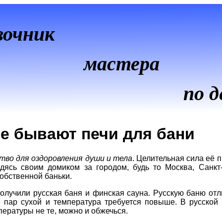
вочник
мастера
по д
е бывают печи для бани
тво для оздоровления души и тела
. Целительная сила её п
дясь своим домиком за городом, будь то Москва, Санкт
собственной баньки.
лучили русская баня и финская сауна. Русскую баню отли
е пар сухой и температура требуется повыше. В русско
пературы не те, можно и обжечься.