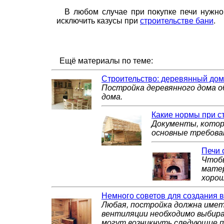
В любом случае при покупке печи нужно
исключить казусы при
строительстве бани
.
Ещё материалы по теме:
Строительство: деревянный дом
Постройка деревянного дома о
дома.
Какие нормы при с
Документы, котор
основные требова
Печи 
Чтобы
матер
хорош
Немного советов для создания 
Любая, постройка должна имет
вентиляции необходимо выбира
могут возникнуть следующие 