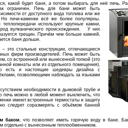
ся, какой будет баня, а потом выбирать для неё печь.
Ра
ак ограничен. Печь для бани может быть
висимости от доступного вида топлива или же
 Но печи-каменки всё же более популярны.
я теплопередачи используют крупные камни,
ород вулканического происхождения. У них
разуется трещин. Причём чем больше камней,
ается баня дольше.
 – это стальные конструкции, отличающиеся
чных фирм производителей. Печь может быть
м, со встроенной или вынесенной топкой (это
анной комнаты или из отдельного помещения).
но есть и настоящие шедевры дизайна с
ёклами, позволяющими наблюдать за языками
сутствием необходимости в дымовой трубе и
ую печь можно в любой момент выключить, что
менки имеют встроенные термостаты и защиту
ьно следует соразмерять с объёмом банной
м баком
, что позволяет иметь горячую воду в бане. Б
м отдельно с вынесенным теплообменником.