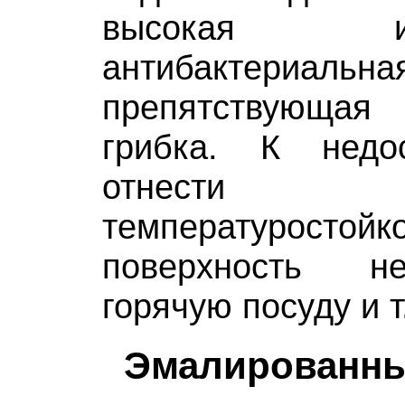
высокая изно
антибактериаль
препятствующая
грибка. К недо
отнести
температуростойко
поверхность н
горячую посуду и т
Эмалированны