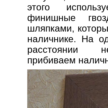
этого исполь
финишные гво
шляпками, которы
наличнике. На о
расстоянии н
прибиваем наличн