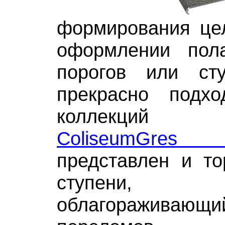
формирования цел
оформлении пол
порогов или ст
прекрасно подх
коллекций а
ColiseumGres C
представлен и то
ступени, з
облагораживающ