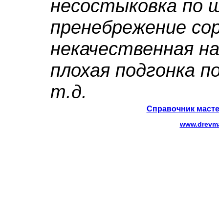
несостыковка по ш
пренебрежение со
некачественная на
плохая подгонка п
т.д.
Справочник масте
www.drevma