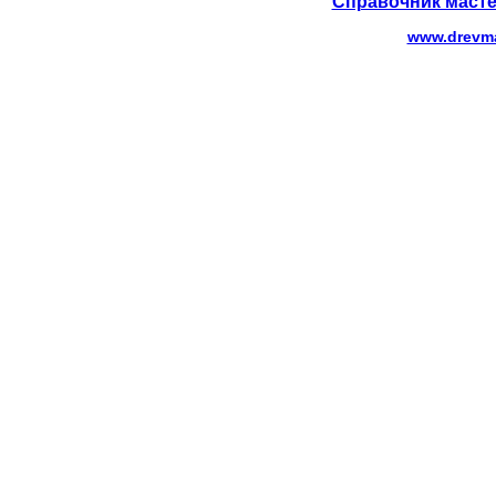
Справочник масте
www.drevma