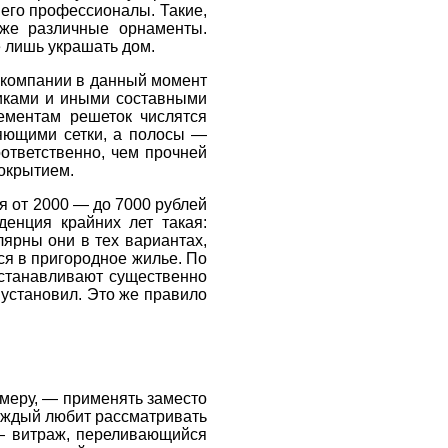
шего профессионалы. Такие,
кже различные орнаменты.
е лишь украшать дом.
 компании в данный момент
пиками и иными составными
ементам решеток числятся
ляющими сетки, а полосы —
ответственно, чем прочней
покрытием.
я от 2000 — до 7000 рублей
енция крайних лет такая:
ярны они в тех вариантах,
ся в пригородное жилье. По
устанавливают существенно
 установил. Это же правило
имеру, — применять заместо
каждый любит рассматривать
 — витраж, переливающийся