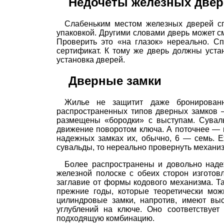
Недочеты железных двер
Слабеньким местом железных дверей сп
упаковкой. Другими словами дверь может с
Проверить это «на глазок» нереально. С
сертификат. К тому же дверь должны уста
установка дверей.
Дверные замки
Жилье не защитит даже бронирован
распространенных типов дверных замков 
размещены «бородки» с выступам. Сувал
движение поворотом ключа. А поточнее — 
надежных замках их, обычно, 6 — семь. 
сувальды, то нереально провернуть механиз
Более распространены и довольно наде
железной полоске с обеих сторон изгото
заглавие от формы кодового механизма. Т
прежние годы, которые теоретически мо
цилиндровые замки, напротив, имеют выс
углублений на ключе. Оно соответствует
подходящую комбинацию.