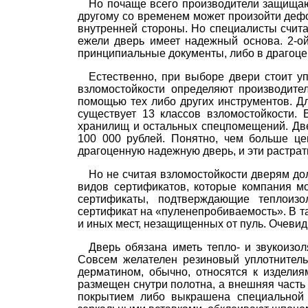
Но почаще всего производители защищаю
другому со временем может произойти деф
внутренней стороны. Но специалисты счита
ежели дверь имеет надежный основа. 2-ой
принципиальные документы, либо в драгоце
Естественно, при выборе двери стоит у
взломостойкости определяют производите
помощью тех либо других инструментов. Дл
существует 13 классов взломостойкости. 
хранилищ и остальных спецпомещений. Две
100 000 рублей. Понятно, чем больше це
драгоценную надежную дверь, и эти растра
Но не считая взломостойкости дверям до
видов сертификатов, которые компания мо
сертификаты, подтверждающие теплоизо
сертификат на «пуленепробиваемость». В т
и иных мест, незащищенных от пуль. Очеви
Дверь обязана иметь тепло- и звукоизо
Совсем желателен резиновый уплотнитель
дерматином, обычно, относятся к изделия
размещен снутри полотна, а внешняя част
покрытием либо выкрашена специальной 