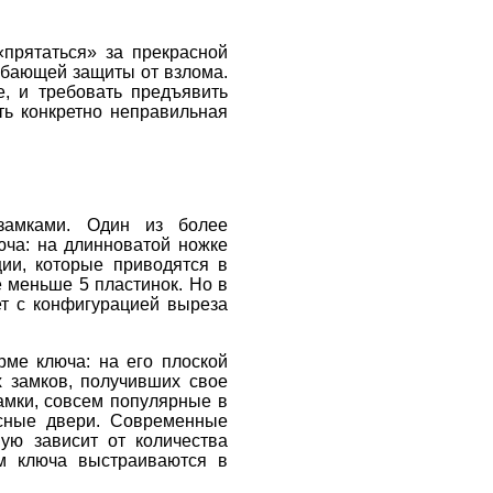
прятаться» за прекрасной
дабающей защиты от взлома.
, и требовать предъявить
ть конкретно неправильная
замками. Один из более
юча: на длинноватой ножке
ии, которые приводятся в
 меньше 5 пластинок. Но в
ет с конфигурацией выреза
ме ключа: на его плоской
х замков, получивших свое
амки, совсем популярные в
есные двери. Современные
ую зависит от количества
ом ключа выстраиваются в