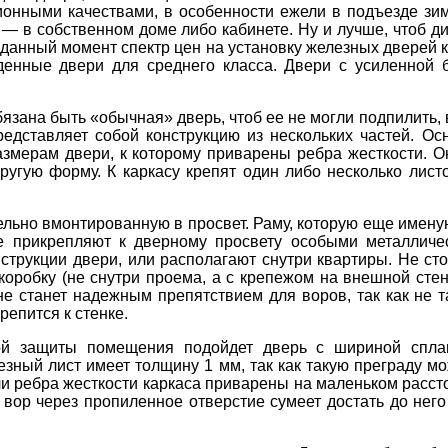
ционными качествами, в особенности ежели в подъезде зи
 — в собственном доме либо кабинете. Ну и лучше, чтоб д
данный момент спектр цен на установку железных дверей к
ыденные двери для среднего класса. Двери с усиленной
обязана быть «обычная» дверь, чтоб ее не могли подпилить,
дставляет собой конструкцию из нескольких частей. Ос
азмерам двери, к которому приварены ребра жесткости. О
другую форму. К каркасу крепят один либо несколько лис
ельно вмонтированную в просвет. Раму, которую еще имену
е прикрепляют к дверному просвету особыми металличе
струкции двери, или располагают снутри квартиры. Не ст
оробку (не снутри проема, а с крепежом на внешной стен
не станет надежным препятствием для воров, так как не 
репится к стенке.
ой защиты помещения подойдет дверь с шириной спла
зный лист имеет толщину 1 мм, так как такую преграду м
и ребра жесткости каркаса приварены на маленьком расстоя
 вор через пропиленное отверстие сумеет достать до нег