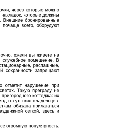
очки, через которые можно
х накладок, которые должны
но. Внешние бронированные
, почаще всего, оборудуют
точно, ежели вы живете на
за служебное помещение. В
 стационарные, распашные,
й сохранности запрещают
но отметит нарушение при
ветах. Такую преграду не
 пригородного коттеджа: их
од отсутствия владельцев.
еткам обязана прилагаться
аздвижной сеткой, здесь и
все огромную популярность.