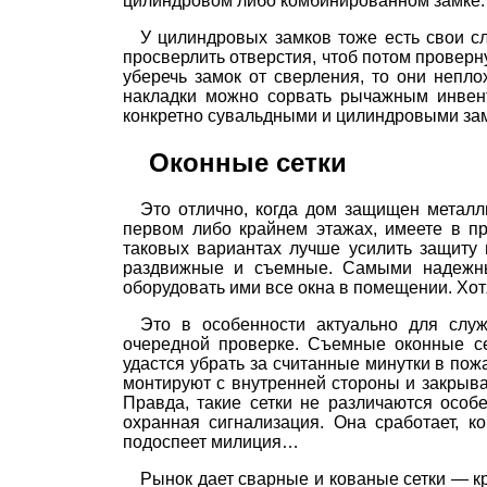
цилиндровом либо комбинированном замке.
У цилиндровых замков тоже есть свои с
просверлить отверстия, чтоб потом проверн
уберечь замок от сверления, то они непл
накладки можно сорвать рычажным инвент
конкретно сувальдными и цилиндровыми зам
Оконные сетки
Это отлично, когда дом защищен металл
первом либо крайнем этажах, имеете в п
таковых вариантах лучше усилить защиту 
раздвижные и съемные. Самыми надежны
оборудовать ими все окна в помещении. Хот
Это в особенности актуально для слу
очередной проверке. Съемные оконные се
удастся убрать за считанные минутки в пож
монтируют с внутренней стороны и закрыва
Правда, такие сетки не различаются особ
охранная сигнализация. Она сработает, к
подоспеет милиция…
Рынок дает сварные и кованые сетки — к