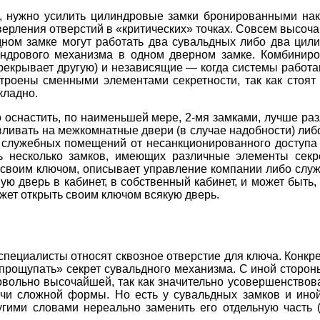
, нужно усилить цилиндровые замки бронированными нак
верления отверстий в «критических» точках. Совсем высо
дном замке могут работать два сувальдных либо два цил
индрового механизма в одном дверном замке. Комбиниро
рекрывает другую) и независящие — когда системы работаю
роены сменными элементами секретности, так как стоят
кладно.
оснастить, по наименьшей мере, 2-мя замками, лучше раз
авливать на межкомнатные двери (в случае надобности) либ
служебных помещений от несанкционированного доступа 
 несколько замков, имеющих различные элементы секре
к своим ключом, описывает управление компании либо служ
ю дверь в кабинет, в собственный кабинет, и может быть,
жет открыть своим ключом всякую дверь.
пециалисты относят сквозное отверстие для ключа. Конкре
«прощупать» секрет сувальдного механизма. С иной сторо
овольно высочайшей, так как значительно усовершенствов
ючи сложной формы. Но есть у сувальдных замков и иной
гими словами нереально заменить его отдельную часть (л