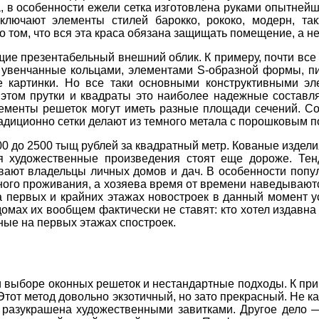
, в особенности ежели сетка изготовлена руками опытней
включают элементы стилей барокко, рококо, модерн, та
 том, что вся эта краса обязана защищать помещение, а н
ие презентабельный внешний облик. К примеру, почти все
е увенчанные кольцами, элементами S-образной формы, 
 картинки. Но все таки основными конструктивными эл
 этом прутки и квадраты это наиболее надежные состав
ементы решеток могут иметь разные площади сечений. Со
адиционно сетки делают из темного метала с порошковым 
00 до 2500 тыщ рублей за квадратный метр. Кованые издели
 художественные произведения стоят еще дороже. Тенд
вают владельцы личных домов и дач. В особенности попул
нного проживания, а хозяева время от времени наведывают
а первых и крайних этажах новостроек в данный момент 
домах их вообщем фактически не ставят: кто хотел издавна
ные на первых этажах спостроек.
и выборе оконных решеток и нестандартные подходы. К пр
Этот метод довольно экзотичный, но зато прекрасный. Не 
а разукрашена художественными завитками. Другое дело