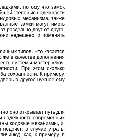
ладками, потому что замок
чайшей степенью надежности
индровых механизма, также
ванные замки могут иметь
т раздельно друг от друга.
 они недешево, и поменять
личных типов. Что касается
о же в качестве дополнения
есть системы мастер-ключ.
тности. При этом сколько
ба сохранности. К примеру,
 дверь в другое нужное ему
тно оно открывает путь для
ны надежность современных
аны кодовые механизмы, и,
 недочет: в случае утраты
ичинку), как, к примеру, в