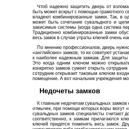
Чтоб надежно защитить дверь от взлома
быть может вскрыт с помощью грамотного с
владеют комбинированные замки. Так, в о
может быть сочетание сувальдного и цил
зависимые системы (когда одна система пе
Традиционно комбинированные замки обуст
весь замок в случае утраты ключей очень на
По мнению профессионалов, дверь нужно 
«английских» замков, то их советуют устан
к наиболее надежным замкам. Для защиты 
Это когда одним ключом можно открывать
конкретно замков сумеет открыть сотрудни
сотрудник открывает таковым ключом входну
помещение. А вот начальник учреждения мо
Недочеты замков
К главным недочетам сувальдных замков с
отмычек, при помощи которых воры могут 
сувальдных замков специалисты считают д
соответственно, к замкам прилагаются кл
ключей придется поменять весь замок. Дру