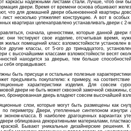
т каркасы надежными листами стали. Лучше, чтоб они бы
ормация двери. Время от времени основа обшивают желе
ют, что для домашней двери обыкновенной квартиры довол
 лист несколько утяжеляет конструкцию. А вот в особых
нных квартирах целенаправлено устанавливать двери с 2-
правляться, сначала, ценностями, которые данной двери 
ли: они тестируют свое изделие, отсчитывая время, ну
я жилых помещений класс взломостойкости установлен в с
Все другие классы, от 5-ого до тринадцатого, установл
ри с высочайшими классами взломостойкости весят окол
нностей находится за дверью, тем больше способностей
ты себя оправдывают.
лжны быть присущи и остальные полезные характеристики.
жет предъявить покупателю: к примеру, на соответстви
ляционные характеристики изделия. Для совсем суро
аковой двери не быть может сквозной замочной скважины, 
дно, бронированная дверь владеют совсем высочайшей взл
ляционные слои, которые могут быть размещены как снутр
 по периметру. Двери, утепленные синтепоном изнутри 
м эконом-класса. В наиболее драгоценных вариантах ут
ь двери облицована декоративными материалами, пластм
краской. Бывают уникальные дизайнерские решения. К