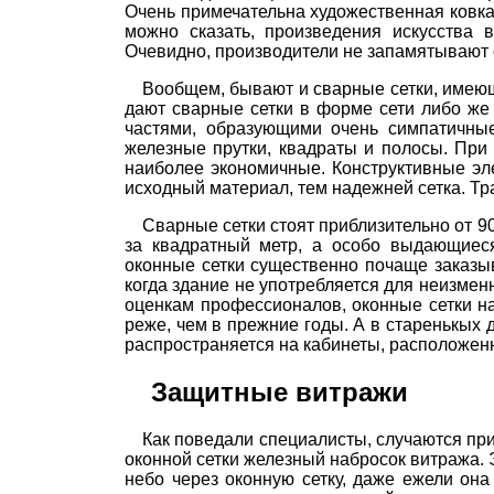
Очень примечательна художественная ковка
можно сказать, произведения искусства 
Очевидно, производители не запамятывают о
Вообщем, бывают и сварные сетки, имеющ
дают сварные сетки в форме сети либо ж
частями, образующими очень симпатичные
железные прутки, квадраты и полосы. При
наиболее экономичные. Конструктивные эл
исходный материал, тем надежней сетка. Тр
Сварные сетки стоят приблизительно от 9
за квадратный метр, а особо выдающиеся
оконные сетки существенно почаще заказы
когда здание не употребляется для неизме
оценкам профессионалов, оконные сетки н
реже, чем в прежние годы. А в старенькых 
распространяется на кабинеты, расположен
Защитные витражи
Как поведали специалисты, случаются пр
оконной сетки железный набросок витража. 
небо через оконную сетку, даже ежели он