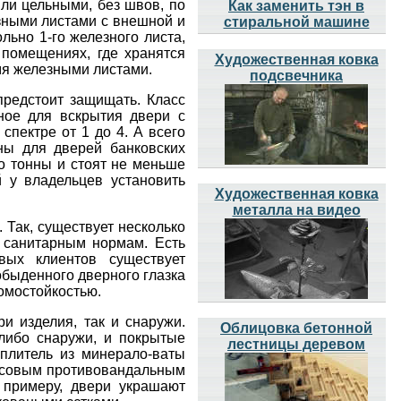
ли цельными, без швов, по
Как заменить тэн в
зными листами с внешной и
стиральной машине
ьно 1-го железного листа,
 помещениях, где хранятся
Художественная ковка
мя железными листами.
подсвечника
предстоит защищать. Класс
жное для вскрытия двери с
пектре от 1 до 4. А всего
ены для дверей банковских
о тонны и стоят не меньше
 у владельцев установить
Художественная ковка
металла на видео
 Так, существует несколько
е санитарным нормам. Есть
вых клиентов существует
обыденного дверного глазка
омостойкостью.
и изделия, так и снаружи.
Облицовка бетонной
либо снаружи, и покрытые
лестницы деревом
еплитель из минерало-ваты
ассовым противовандальным
 примеру, двери украшают