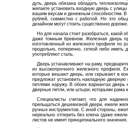
дуть, дверь обязана обладать теплоизоля
желаете установить входную дверь с улицы
вашим вкусам и денежным способностям. В 
рублей, совместно с работой. Но это об
дизайном могут стоить существенно дороже.
Но для начала стоит разобраться, какой 
даже томным бревном. Железная дверь пре
изготовленный из железного профиля по р
продольно, поперечно, сеткой либо иметь 
употребляют сталь.
Дверь устанавливают на раму, предварит
из высокопрочного железного профиля. Е
которые вешают дверь, или скрывают в кон
предложат установить накладную дверную к
петлями наружу. В обоих вариантах дверь 
дверные петли, или штыри, которыми рама к
Специалисты считают, что для надежн
прельщаться дешевизной двери, ежели желе
ручных инструментов. С иной стороны, ежел
нереально отпереть без ключа (даже ежели
листов не имеет принципиального значения.