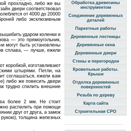
Обработка древесины
мой прохладно, либо же вы
инструментом
изайн двери соответствовал
олеблется от 4000 до 20000
Соединение деревянных
 броней либо эксклюзивным
деталей
Паркетные работы
 вышибить ударом коленки и
Деревянные лестницы
нова — это прямоугольник,
ни могут быть установлены
Деревянные окна
тов сплава, — лучше, ежели
Деревянные двери
Стены и перегородки
ют коробкой, изготавливают
Кровельные работы.
скими штырями. Петли, на
Крыши
оит соглашаться, ежели вам
е) либо же повесить двери
Отделка деревянных
так трудно спилить внешние
поверхностей
Резьба по дереву
ва более 2 мм. Не стоит
Карта сайта
ожно распилить при помощи
Строительная СРО
нии друг от друга, а замок
о рукою), толщина железных