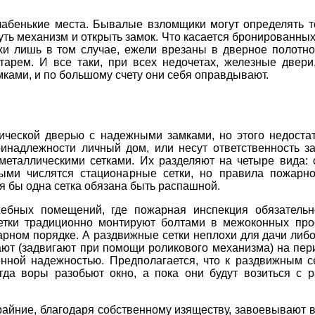
лабенькие места. Бывалые взломщики могут определять т
уть механизм и открыть замок. Что касается бронированны
охи лишь в том случае, ежели врезаны в дверное полот
арем. И все таки, при всех недочетах, железные двери
ками, и по большому счету они себя оправдывают.
ической дверью с надежными замками, но этого недоста
ринадлежности личный дом, или несут ответственность 
металлическими сетками. Их разделяют на четыре вида:
ми числятся стационарные сетки, но правила пожарно
я бы одна сетка обязана быть распашной.
жебных помещений, где пожарная инспекция обязатель
тки традиционно монтируют болтами в межоконных прос
арном порядке. А раздвижные сетки неплохи для дачи либо
ют (задвигают при помощи роликового механизма) на пери
енной надежностью. Предполагается, что к раздвижным с
огда воры разобьют окно, а пока они будут возиться с р
райние, благодаря собственному изяществу, завоевывают 