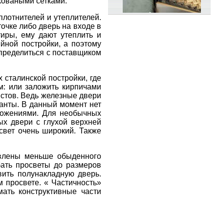
коваными сетками.
плотнителей и утеплителей.
очке либо дверь на входе в
тиры, ему дают утеплить и
йной постройки, а поэтому
определиться с поставщиком
 сталинской постройки, где
м: или заложить кирпичами
истов. Ведь железные двери
анты. В данный момент нет
ложениями. Для необычных
ых двери с глухой верхней
освет очень широкий. Также
товлены меньше обыденного
бать просветы до размеров
вить полунакладную дверь.
м просвете. « Частичность»
ать конструктивные части