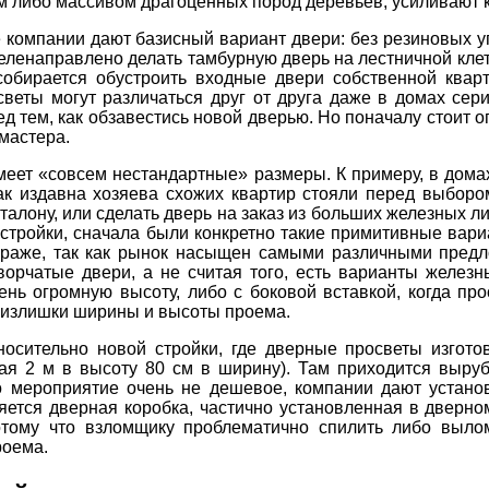
 либо массивом драгоценных пород деревьев, усиливают 
е компании дают базисный вариант двери: без резиновых у
еленаправлено делать тамбурную дверь на лестничной клет
собирается обустроить входные двери собственной квар
веты могут различаться друг от друга даже в домах сери
д тем, как обзавестись новой дверью. Но поначалу стоит 
мастера.
меет «совсем нестандартные» размеры. К примеру, в домах
к издавна хозяева схожих квартир стояли перед выборо
эталону, или сделать дверь на заказ из больших железных л
стройки, сначала были конкретно такие примитивные вари
гараже, так как рынок насыщен самыми различными пред
ворчатые двери, а не считая того, есть варианты железн
ень огромную высоту, либо с боковой вставкой, когда пр
 излишки ширины и высоты проема.
носительно новой стройки, где дверные просветы изго
ая 2 м в высоту 80 см в ширину). Там приходится выру
о мероприятие очень не дешевое, компании дают устано
ляется дверная коробка, частично установленная в дверно
отому что взломщику проблематично спилить либо вылом
роема.