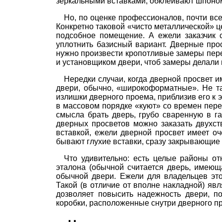
зеркальными вставками, обклеивают шпоном
Но, по оценке профессионалов, почти вс
Конкретно таковой «чисто металлической» ц
подсобное помещение. А ежели заказчик 
уплотнить базисный вариант. Дверные прос
нужно произвести кропотливые замеры пере
и установщиком двери, чтоб замеры делали 
Нередки случаи, когда дверной просвет и
двери, обычно, «широкоформатные». Не та
излишки дверного проема, приблизив его к 
в массовом порядке «куют» со времен пере
смысла брать дверь, грубо сваренную в 
дверных просветов можно заказать двухст
вставкой, ежели дверной просвет имеет оч
бывают глухие вставки, сразу закрывающие
Что удивительно: есть целые районы от
эталона (обычной считается дверь, имеющ
обычной двери. Ежели для владельцев эт
Такой (в отличие от вполне накладной) яв
дозволяет повысить надежность двери, п
коробки, расположенные снутри дверного п