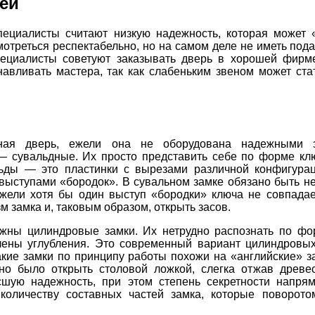
ей
ециалисты считают низкую надежность, которая может «
мотреться респектабельно, но на самом деле не иметь по
пециалисты советуют заказывать дверь в хорошей фирме
навливать мастера, так как слабеньким звеном может ста
ная дверь, ежели она не оборудована надежными 
— сувальдные. Их просто представить себе по форме кл
ьды — это пластинки с вырезами различной конфигурац
выступами «бородок». В сувальном замке обязано быть не
Ежели хотя бы один выступ «бородки» ключа не совпада
м замка и, таковым образом, открыть засов.
жны цилиндровые замки. Их нетрудно распознать по фор
влены углубления. Это современный вариант цилиндровы
акие замки по принципу работы похожи на «английские» з
жно было открыть столовой ложкой, слегка отжав древ
шую надежность, при этом степень секретности напрям
 количеству составных частей замка, которые поворот