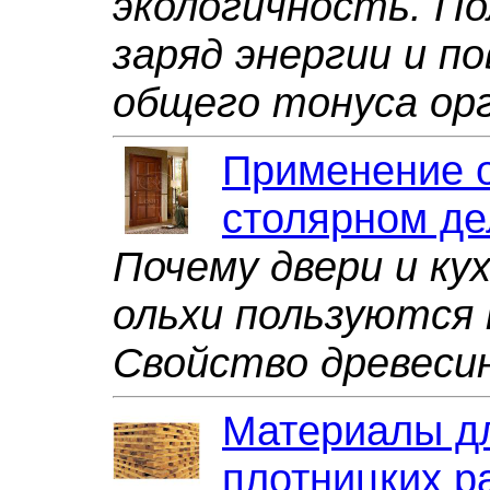
экологичность. П
заряд энергии и п
общего тонуса ор
Применение о
столярном де
Почему двери и ку
ольхи пользуются
Свойство древеси
Материалы дл
плотницких р