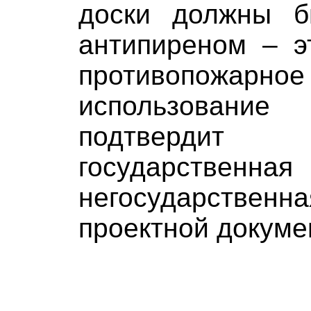
доски должны б
антипиреном – э
противопожар
использован
подтверд
государс
негосударствен
проектной докуме