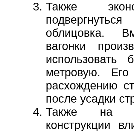
Также экон
подвергнуть
облицовка. В
вагонки произ
использовать 
метровую. Его
расхождению ст
после усадки ст
Также на с
конструкции вл