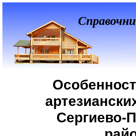
Справочни
Особенност
артезиански
Сергиево-
рай