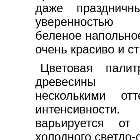
даже празднич
уверенностью 
беленое напольное
очень красиво и с
Цветовая палит
древесины п
несколькими от
интенсивнос
варьируется от
холодного светло-с