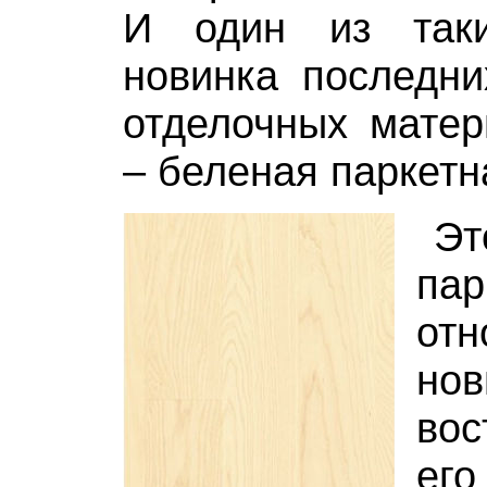
И один из так
новинка последни
отделочных матер
– беленая паркетн
Э
па
отн
но
вос
его